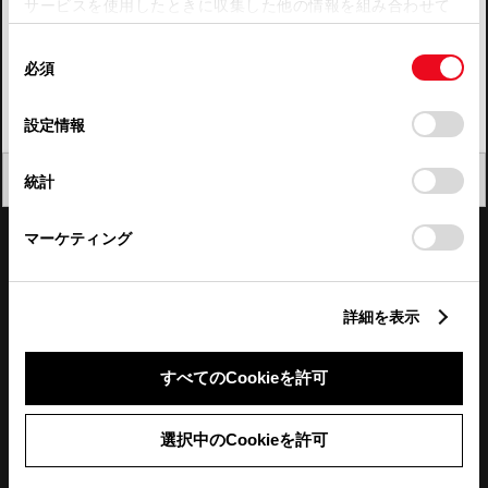
サービスを使用したときに収集した他の情報を組み合わせて
使用することがあります。当ウェブサイトの使用を続行する
四国
同
とCookie(クッキー)に同意したこととなります。
必須
意
九州・沖縄
の
「すべてのCookieを許可」をクリックすることで、お客様の
FAQ・お問い合わせ
選
デバイスにすべてのCookie(クッキー)が保存されることに同
設定情報
択
意したことになります。Cookie(クッキー)のオプトアウト、
設定の変更、同意を撤回したりするにあたっては、当社の
関連サイト
閉じる
統計
「
Cookie（クッキー）情報の取り扱いについて
」をご覧くだ
さい。
関連サービス
マーケティング
公式SNS
詳細を表示
LINE
X
Facebook
YouTube
Instagram
すべてのCookieを許可
トヨタイムズ
選択中のCookieを許可
TOYOTA Mail Magazine