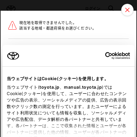
TOYOTA
検索
メニュ
ログイン
現在地を取得できませんでした。
ラインアップ
オーナーサポート
トピックス
該当する地域・都道府県をお選びください。
トヨタ認定中古車
メニュー
北海道
未設定
お気に入り
保存した見積り
閲覧履歴
東北
当ウェブサイトはCookie(クッキー)を使用します。
関東
申し訳ございません。
当ウェブサイト(
toyota.jp
、
manual.toyota.jp
)では
Cookie(クッキー)を使用して、ユーザーに合わせたコンテン
中部
何らかの問題が発生しました。
ツや広告の表示、ソーシャルメディアの提供、広告の表示回
数やクリック数の測定を行っています。またユーザーによる
恐れ入りますが、しばらく経ってから
サイト利用状況についても情報を収集し、ソーシャルメディ
近畿
アや広告配信、データ解析の各パートナーと共有していま
再度、お試し下さい。
す。各パートナーは、ここで収集された情報とユーザーが各
中国
パートナーに提供した他の情報、ユーザーが各パートナーの