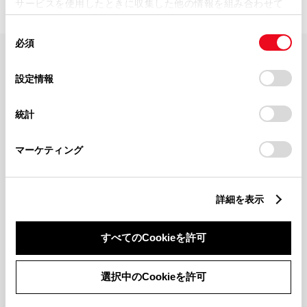
サービスを使用したときに収集した他の情報を組み合わせて
使用することがあります。当ウェブサイトの使用を続行する
同
とCookie(クッキー)に同意したこととなります。
必須
意
の
「すべてのCookieを許可」をクリックすることで、お客様の
FAQ・お問い合わせ
選
デバイスにすべてのCookie(クッキー)が保存されることに同
設定情報
択
意したことになります。Cookie(クッキー)のオプトアウト、
設定の変更、同意を撤回したりするにあたっては、当社の
関連サイト
統計
「
Cookie（クッキー）情報の取り扱いについて
」をご覧くだ
さい。
関連サービス
マーケティング
公式SNS
詳細を表示
LINE
X
Facebook
YouTube
Instagram
すべてのCookieを許可
トヨタイムズ
選択中のCookieを許可
TOYOTA Mail Magazine