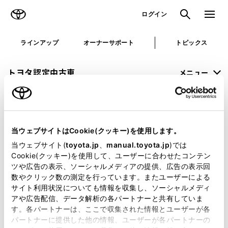
TOYOTA
検索
メニュ
ログイン
ラインアップ
オーナーサポート
トピックス
トヨタ認定中古車
メニュー
未設定
お気に入り
保存した見積り
閲覧履歴
当ウェブサイトはCookie(クッキー)を使用します。
申し訳ございません。
当ウェブサイト(
toyota.jp
、
manual.toyota.jp
)では
Cookie(クッキー)を使用して、ユーザーに合わせたコンテン
何らかの問題が発生しました。
ツや広告の表示、ソーシャルメディアの提供、広告の表示回
数やクリック数の測定を行っています。またユーザーによる
恐れ入りますが、しばらく経ってから
サイト利用状況についても情報を収集し、ソーシャルメディ
アや広告配信、データ解析の各パートナーと共有していま
再度、お試し下さい。
す。各パートナーは、ここで収集された情報とユーザーが各
パートナーに提供した他の情報、ユーザーが各パートナーの