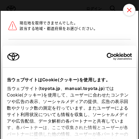
TOYOTA
検索
メニュ
ログイン
現在地を取得できませんでした。
ラインアップ
オーナーサポート
トピックス
該当する地域・都道府県をお選びください。
トヨタ認定中古車
メニュー
北海道
未設定
お気に入り
保存した見積り
閲覧履歴
東北
当ウェブサイトはCookie(クッキー)を使用します。
関東
申し訳ございません。
当ウェブサイト(
toyota.jp
、
manual.toyota.jp
)では
Cookie(クッキー)を使用して、ユーザーに合わせたコンテン
中部
何らかの問題が発生しました。
ツや広告の表示、ソーシャルメディアの提供、広告の表示回
数やクリック数の測定を行っています。またユーザーによる
恐れ入りますが、しばらく経ってから
サイト利用状況についても情報を収集し、ソーシャルメディ
近畿
アや広告配信、データ解析の各パートナーと共有していま
再度、お試し下さい。
す。各パートナーは、ここで収集された情報とユーザーが各
中国
パートナーに提供した他の情報、ユーザーが各パートナーの