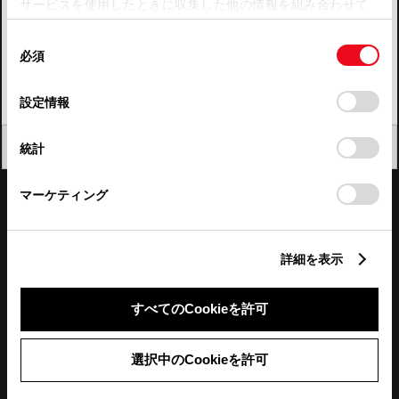
サービスを使用したときに収集した他の情報を組み合わせて
使用することがあります。当ウェブサイトの使用を続行する
四国
同
とCookie(クッキー)に同意したこととなります。
必須
意
九州・沖縄
の
「すべてのCookieを許可」をクリックすることで、お客様の
FAQ・お問い合わせ
選
デバイスにすべてのCookie(クッキー)が保存されることに同
設定情報
択
意したことになります。Cookie(クッキー)のオプトアウト、
設定の変更、同意を撤回したりするにあたっては、当社の
関連サイト
閉じる
統計
「
Cookie（クッキー）情報の取り扱いについて
」をご覧くだ
さい。
関連サービス
マーケティング
公式SNS
詳細を表示
LINE
X
Facebook
YouTube
Instagram
すべてのCookieを許可
トヨタイムズ
選択中のCookieを許可
TOYOTA Mail Magazine