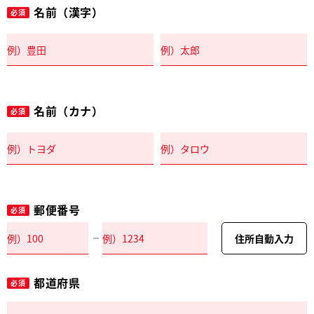
名前（漢字）
必須
名前（カナ）
必須
郵便番号
必須
住所自動入力
都道府県
必須