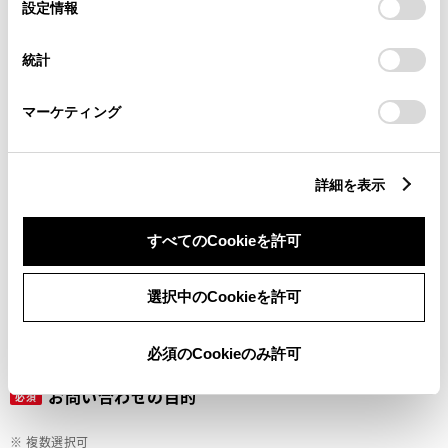
選
デバイスにすべてのCookie(クッキー)が保存されることに同
設定情報
択
意したことになります。Cookie(クッキー)のオプトアウト、
設定の変更、同意を撤回したりするにあたっては、当社の
ご希望の連絡方法
統計
必須
「
Cookie（クッキー）情報の取り扱いについて
」をご覧くだ
さい。
マーケティング
Eメール
電話
詳細を表示
すべてのCookieを許可
メールアドレス
必須
選択中のCookieを許可
必須のCookieのみ許可
お問い合わせの目的
必須
※ 複数選択可