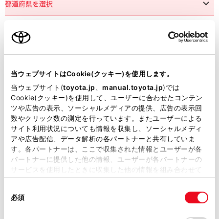
市区町村名
必須
当ウェブサイトはCookie(クッキー)を使用します。
当ウェブサイト(
toyota.jp
、
manual.toyota.jp
)では
Cookie(クッキー)を使用して、ユーザーに合わせたコンテン
ツや広告の表示、ソーシャルメディアの提供、広告の表示回
丁目番地
必須
数やクリック数の測定を行っています。またユーザーによる
サイト利用状況についても情報を収集し、ソーシャルメディ
アや広告配信、データ解析の各パートナーと共有していま
す。各パートナーは、ここで収集された情報とユーザーが各
パートナーに提供した他の情報、ユーザーが各パートナーの
サービスを使用したときに収集した他の情報を組み合わせて
使用することがあります。当ウェブサイトの使用を続行する
建物名
任意
同
とCookie(クッキー)に同意したこととなります。
必須
意
の
「すべてのCookieを許可」をクリックすることで、お客様の