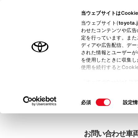
当ウェブサイトはCooki
TOYOTA
当ウェブサイト(
toyota.
わせたコンテンツや広告
色のついた項目
は必須です。
色のついた項目
中古車：お問
定を行っています。また
ディアや広告配信、デー
された情報とユーザーが
を使用したときに収集し
お客さま情報の入力
使用を続行するとCook
「すべてのCookieを
ー)が保存されることに同
「TOYOTAアカウン
更、同意を撤回したりす
同
必須
設定情
て
」をご覧ください。
意
の
選
択
お問い合わせ車