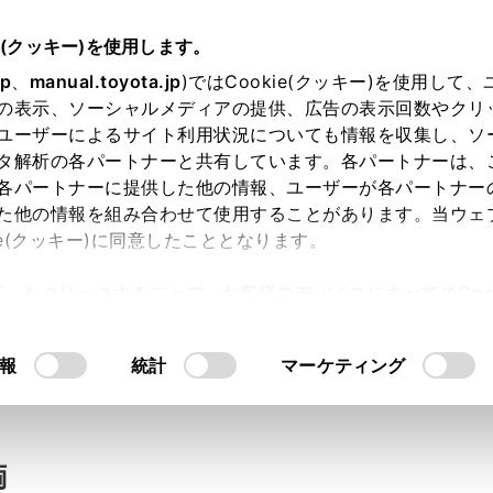
e(クッキー)を使用します。
jp
、
manual.toyota.jp
)ではCookie(クッキー)を使用して
の表示、ソーシャルメディアの提供、広告の表示回数やクリ
い合わせ
ユーザーによるサイト利用状況についても情報を収集し、ソ
タ解析の各パートナーと共有しています。各パートナーは、
各パートナーに提供した他の情報、ユーザーが各パートナー
た他の情報を組み合わせて使用することがあります。当ウェ
入力内容のご確認
ie(クッキー)に同意したこととなります。
許可」をクリックすることで、お客様のデバイスにすべてのCook
意したことになります。Cookie(クッキー)のオプトアウト
ト」取得済みの方は、ログインするとお客さま情報の入力を省
るにあたっては、当社の「
Cookie（クッキー）情報の取り
報
統計
マーケティング
ログインして
両