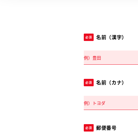
名前（漢字）
必須
名前（カナ）
必須
郵便番号
必須