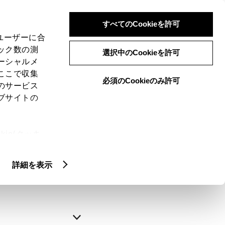
すべてのCookieを許可
、ユーザーに合
ック数の測
選択中のCookieを許可
ーシャルメ
ここで収集
必須のCookieのみ許可
のサービス
ブサイトの
申込みの完了
ie(クッキ
、設定の変
略できます。
扱いについ
詳細を表示
自動入力
新規登録