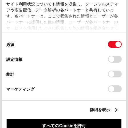
サイト利用状況についても情報を収集し、ソーシャルメディ
アや広告配信、データ解析の各パートナーと共有していま
す。各パートナーは、ここで収集された情報とユーザーが各
パートナーに提供した他の情報、ユーザーが各パートナーの
サービスを使用したときに収集した他の情報を組み合わせて
丁目番地
必須
使用することがあります。当ウェブサイトの使用を続行する
同
とCookie(クッキー)に同意したこととなります。
必須
意
の
「すべてのCookieを許可」をクリックすることで、お客様の
選
デバイスにすべてのCookie(クッキー)が保存されることに同
設定情報
択
意したことになります。Cookie(クッキー)のオプトアウト、
設定の変更、同意を撤回したりするにあたっては、当社の
建物名
任意
統計
「
Cookie（クッキー）情報の取り扱いについて
」をご覧くだ
さい。
マーケティング
詳細を表示
ご希望の連絡方法
必須
すべてのCookieを許可
Eメール