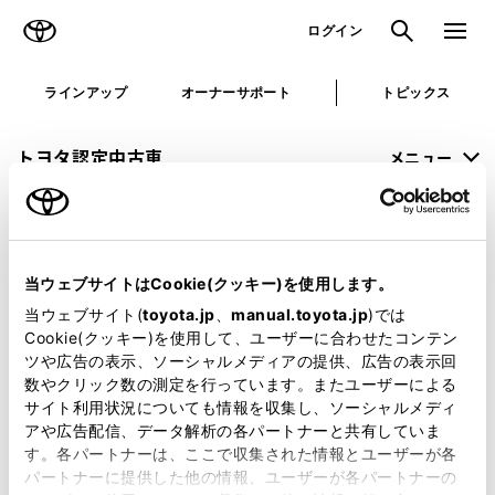
TOYOTA
検索
メニュ
ログイン
ラインアップ
オーナーサポート
トピックス
トヨタ認定中古車
メニュー
未設定
お気に入り
保存した見積り
閲覧履歴
当ウェブサイトはCookie(クッキー)を使用します。
申し訳ございません。
当ウェブサイト(
toyota.jp
、
manual.toyota.jp
)では
Cookie(クッキー)を使用して、ユーザーに合わせたコンテン
何らかの問題が発生しました。
ツや広告の表示、ソーシャルメディアの提供、広告の表示回
数やクリック数の測定を行っています。またユーザーによる
恐れ入りますが、しばらく経ってから
サイト利用状況についても情報を収集し、ソーシャルメディ
アや広告配信、データ解析の各パートナーと共有していま
再度、お試し下さい。
す。各パートナーは、ここで収集された情報とユーザーが各
パートナーに提供した他の情報、ユーザーが各パートナーの