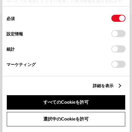
サービスを使用したときに収集した他の情報を組み合わせて
使用することがあります。当ウェブサイトの使用を続行する
同
とCookie(クッキー)に同意したこととなります。
必須
意
の
「すべてのCookieを許可」をクリックすることで、お客様の
FAQ・お問い合わせ
選
デバイスにすべてのCookie(クッキー)が保存されることに同
設定情報
択
意したことになります。Cookie(クッキー)のオプトアウト、
設定の変更、同意を撤回したりするにあたっては、当社の
関連サイト
統計
「
Cookie（クッキー）情報の取り扱いについて
」をご覧くだ
さい。
関連サービス
マーケティング
公式SNS
詳細を表示
LINE
X
Facebook
YouTube
Instagram
すべてのCookieを許可
トヨタイムズ
選択中のCookieを許可
TOYOTA Mail Magazine