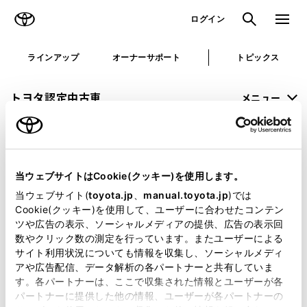
TOYOTA
検索
メニュ
ログイン
ラインアップ
オーナーサポート
トピックス
トヨタ認定中古車
メニュー
未設定
お気に入り
保存した見積り
閲覧履歴
当ウェブサイトはCookie(クッキー)を使用します。
申し訳ございません。
当ウェブサイト(
toyota.jp
、
manual.toyota.jp
)では
Cookie(クッキー)を使用して、ユーザーに合わせたコンテン
何らかの問題が発生しました。
ツや広告の表示、ソーシャルメディアの提供、広告の表示回
数やクリック数の測定を行っています。またユーザーによる
恐れ入りますが、しばらく経ってから
サイト利用状況についても情報を収集し、ソーシャルメディ
アや広告配信、データ解析の各パートナーと共有していま
再度、お試し下さい。
す。各パートナーは、ここで収集された情報とユーザーが各
パートナーに提供した他の情報、ユーザーが各パートナーの