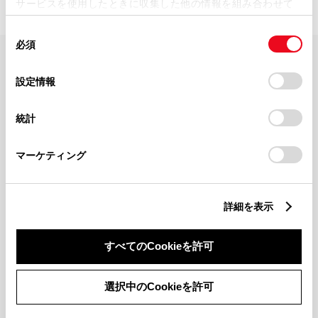
サービスを使用したときに収集した他の情報を組み合わせて
使用することがあります。当ウェブサイトの使用を続行する
同
とCookie(クッキー)に同意したこととなります。
必須
意
の
「すべてのCookieを許可」をクリックすることで、お客様の
FAQ・お問い合わせ
選
デバイスにすべてのCookie(クッキー)が保存されることに同
設定情報
択
意したことになります。Cookie(クッキー)のオプトアウト、
設定の変更、同意を撤回したりするにあたっては、当社の
関連サイト
統計
「
Cookie（クッキー）情報の取り扱いについて
」をご覧くだ
さい。
関連サービス
マーケティング
公式SNS
詳細を表示
LINE
X
Facebook
YouTube
Instagram
すべてのCookieを許可
トヨタイムズ
選択中のCookieを許可
TOYOTA Mail Magazine