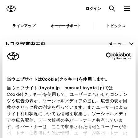
TOYOTA
検索
メニュ
ログイン
ラインアップ
オーナーサポート
トピックス
トヨタ認定中古車
メニュー
未設定
お気に入り
保存した見積り
閲覧履歴
当ウェブサイトはCookie(クッキー)を使用します。
申し訳ございません。
当ウェブサイト(
toyota.jp
、
manual.toyota.jp
)では
Cookie(クッキー)を使用して、ユーザーに合わせたコンテン
何らかの問題が発生しました。
ツや広告の表示、ソーシャルメディアの提供、広告の表示回
数やクリック数の測定を行っています。またユーザーによる
恐れ入りますが、しばらく経ってから
サイト利用状況についても情報を収集し、ソーシャルメディ
アや広告配信、データ解析の各パートナーと共有していま
再度、お試し下さい。
す。各パートナーは、ここで収集された情報とユーザーが各
パートナーに提供した他の情報、ユーザーが各パートナーの