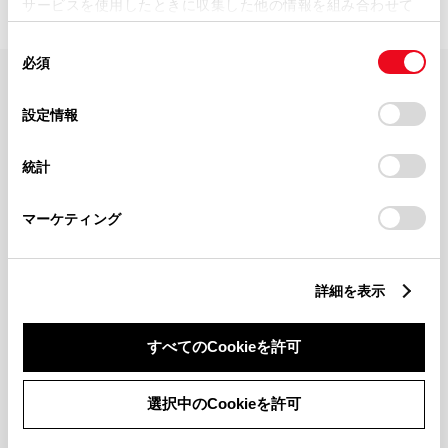
サービスを使用したときに収集した他の情報を組み合わせて
使用することがあります。当ウェブサイトの使用を続行する
同
とCookie(クッキー)に同意したこととなります。
必須
意
の
「すべてのCookieを許可」をクリックすることで、お客様の
FAQ・お問い合わせ
選
デバイスにすべてのCookie(クッキー)が保存されることに同
設定情報
択
意したことになります。Cookie(クッキー)のオプトアウト、
設定の変更、同意を撤回したりするにあたっては、当社の
関連サイト
統計
「
Cookie（クッキー）情報の取り扱いについて
」をご覧くだ
さい。
関連サービス
マーケティング
公式SNS
詳細を表示
LINE
X
Facebook
YouTube
Instagram
すべてのCookieを許可
トヨタイムズ
選択中のCookieを許可
TOYOTA Mail Magazine