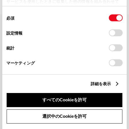
サービスを使用したときに収集した他の情報を組み合わせて
使用することがあります。当ウェブサイトの使用を続行する
同
とCookie(クッキー)に同意したこととなります。
必須
意
の
「すべてのCookieを許可」をクリックすることで、お客様の
FAQ・お問い合わせ
選
デバイスにすべてのCookie(クッキー)が保存されることに同
設定情報
択
意したことになります。Cookie(クッキー)のオプトアウト、
設定の変更、同意を撤回したりするにあたっては、当社の
関連サイト
統計
「
Cookie（クッキー）情報の取り扱いについて
」をご覧くだ
さい。
関連サービス
マーケティング
公式SNS
詳細を表示
LINE
X
Facebook
YouTube
Instagram
すべてのCookieを許可
トヨタイムズ
選択中のCookieを許可
TOYOTA Mail Magazine