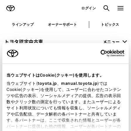
TOYOTA
検索
メニュ
ログイン
ラインアップ
オーナーサポート
トピックス
トヨタ認定中古車
メニュー
未設定
お気に入り
保存した見積り
閲覧履歴
当ウェブサイトはCookie(クッキー)を使用します。
申し訳ございません。
当ウェブサイト(
toyota.jp
、
manual.toyota.jp
)では
Cookie(クッキー)を使用して、ユーザーに合わせたコンテン
何らかの問題が発生しました。
ツや広告の表示、ソーシャルメディアの提供、広告の表示回
数やクリック数の測定を行っています。またユーザーによる
恐れ入りますが、しばらく経ってから
サイト利用状況についても情報を収集し、ソーシャルメディ
アや広告配信、データ解析の各パートナーと共有していま
再度、お試し下さい。
す。各パートナーは、ここで収集された情報とユーザーが各
パートナーに提供した他の情報、ユーザーが各パートナーの