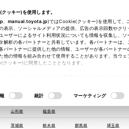
e(クッキー)を使用します。
jp
、
manual.toyota.jp
)ではCookie(クッキー)を使用して
の表示、ソーシャルメディアの提供、広告の表示回数やクリ
ユーザーによるサイト利用状況についても情報を収集し、ソ
を取得できませんでした。
タ解析の各パートナーと共有しています。各パートナーは、
る地域・都道府県をお選びください。
各パートナーに提供した他の情報、ユーザーが各パートナー
た他の情報を組み合わせて使用することがあります。当ウェ
い方
オンライン購入
お気に入り
保存した見積り
ie(クッキー)に同意したこととなります。
旭川
釧路
札幌
帯広
許可」をクリックすることで、お客様のデバイスにすべてのCook
函館
北見
室蘭、苫小
意したことになります。Cookie(クッキー)のオプトアウト
牧、
ひだか
るにあたっては、当社の「
Cookie（クッキー）情報の取り
報
統計
マーケティング
申し訳ございません。
青森県
岩手県
宮城県
秋田県
何らかの問題が発生しました。
山形県
福島県
茨城県
栃木県
群馬県
埼玉県
恐れ入りますが、しばらく経ってから
再度、お試し下さい。