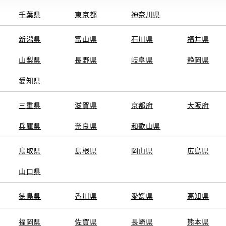
千葉県
東京都
神奈川県
新潟県
富山県
石川県
福井県
山梨県
長野県
岐阜県
静岡県
関連サービス
愛知県
ト
GAZOO
KINTO
三重県
トヨタ中古車オンラインストア
滋賀県
京都府
TOYOTA SHARE
大阪府
ng
クルマ買取
法人向けカーリー
兵庫県
奈良県
和歌山県
トヨタレンタカー
トヨタのau/UQ
鳥取県
島根県
岡山県
広島県
山口県
徳島県
香川県
愛媛県
高知県
TAアカウント利用規約
反社会的勢力に対する基本方針
企業情報
リコール情報
福岡県
佐賀県
長崎県
熊本県
SERVED.