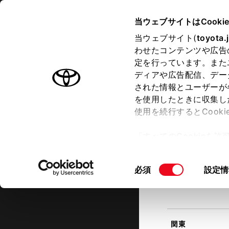
TOYOTA
当ウェブサイトはCooki
当ウェブサイト(
toyota.
わせたコンテンツや広告
ラインアップ
オーナーサポート
トピックス
定を行っています。また
現在地
ディアや広告配信、デー
トヨタ認定中古車
該当す
された情報とユーザーが
を使用したときに収集し
中古車を探す
トヨタ認定中古車の魅力
3つの買
使用を続行するとCook
北海道
「すべてのCookieを
ー)が保存されることに同
更、同意を撤回したりす
同
必須
設定情
て
」をご覧ください。
東北
意
の
選
択
関東