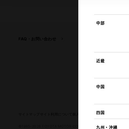
中部
FAQ・お問い合わせ
関連サイト
トヨタ自動車企業サイ
トヨタイムズ
近畿
TOYOTA GAZOO Raci
中国
四国
サイトマップ
サイト利用について
個人情報の取扱いについて
TOYO
©1995-2026 TOYOTA MOTOR CORPORATION. ALL RIGHTS RE
九州・沖縄