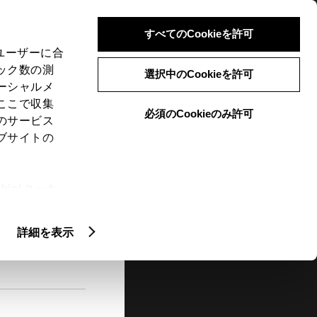
検索
メニュー
ログイン
すべてのCookieを許可
、ユーザーに合
ック数の測
選択中のCookieを許可
ーシャルメ
ここで収集
必須のCookieのみ許可
メニュー
のサービス
ブサイトの
閲覧履歴
お住まいの地域
未設定
ie(クッキ
、設定の変
扱いについ
詳細を表示