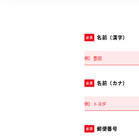
名前（漢字）
必須
名前（カナ）
必須
郵便番号
必須