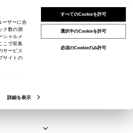
すべてのCookieを許可
、ユーザーに合
ック数の測
選択中のCookieを許可
ーシャルメ
ここで収集
必須のCookieのみ許可
のサービス
ブサイトの
申込みの完了
ie(クッキ
、設定の変
略できます。
扱いについ
詳細を表示
自動入力
新規登録