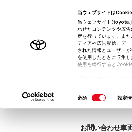
当ウェブサイトはCooki
TOYOTA
当ウェブサイト(
toyota.
わせたコンテンツや広告
色のついた項目
は必須です。
色のついた項目
中古車：お問
定を行っています。また
ディアや広告配信、デー
された情報とユーザーが
を使用したときに収集し
お客さま情報の入力
使用を続行するとCook
「すべてのCookieを
ー)が保存されることに同
「TOYOTAアカウン
更、同意を撤回したりす
同
必須
設定情
て
」をご覧ください。
意
の
選
択
お問い合わせ車