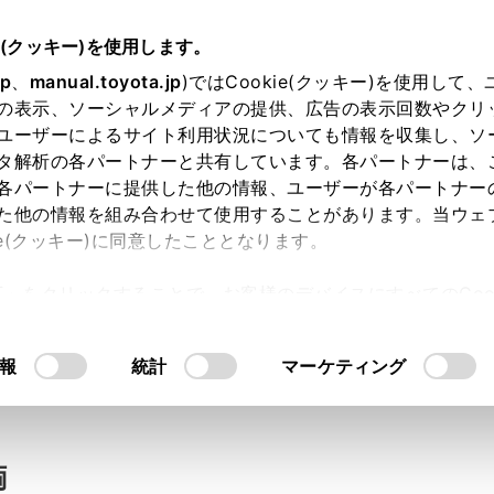
e(クッキー)を使用します。
jp
、
manual.toyota.jp
)ではCookie(クッキー)を使用して
の表示、ソーシャルメディアの提供、広告の表示回数やクリ
い合わせ
ユーザーによるサイト利用状況についても情報を収集し、ソ
タ解析の各パートナーと共有しています。各パートナーは、
各パートナーに提供した他の情報、ユーザーが各パートナー
た他の情報を組み合わせて使用することがあります。当ウェ
入力内容のご確認
ie(クッキー)に同意したこととなります。
許可」をクリックすることで、お客様のデバイスにすべてのCook
意したことになります。Cookie(クッキー)のオプトアウト
ト」取得済みの方は、ログインするとお客さま情報の入力を省
るにあたっては、当社の「
Cookie（クッキー）情報の取り
報
統計
マーケティング
ログインして
両