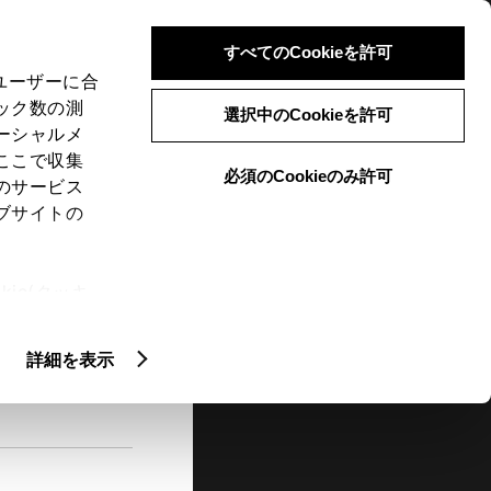
検索
メニュー
ログイン
すべてのCookieを許可
、ユーザーに合
ック数の測
選択中のCookieを許可
ーシャルメ
ここで収集
必須のCookieのみ許可
メニュー
のサービス
ブサイトの
閲覧履歴
お住まいの地域
未設定
ie(クッキ
、設定の変
扱いについ
詳細を表示