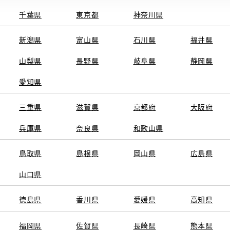
千葉県
東京都
神奈川県
新潟県
富山県
石川県
福井県
山梨県
長野県
岐阜県
静岡県
関連サービス
愛知県
ト
GAZOO
KINTO
三重県
トヨタ中古車オンラインストア
滋賀県
京都府
TOYOTA SHARE
大阪府
ng
クルマ買取
法人向けカーリー
兵庫県
奈良県
和歌山県
トヨタレンタカー
トヨタのau/UQ
鳥取県
島根県
岡山県
広島県
山口県
徳島県
香川県
愛媛県
高知県
TAアカウント利用規約
反社会的勢力に対する基本方針
企業情報
リコール情報
福岡県
佐賀県
長崎県
熊本県
SERVED.