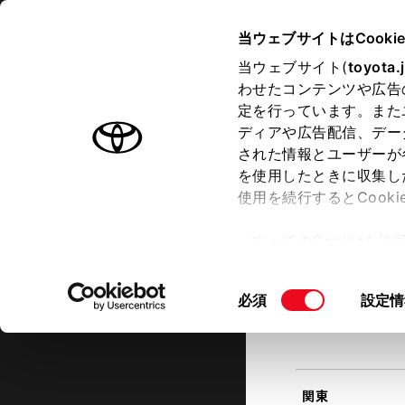
TOYOTA
当ウェブサイトはCooki
当ウェブサイト(
toyota.
わせたコンテンツや広告
ラインアップ
オーナーサポート
トピックス
定を行っています。また
現在地
ディアや広告配信、デー
トヨタ認定中古車
該当す
された情報とユーザーが
を使用したときに収集し
中古車を探す
トヨタ認定中古車の魅力
3つの買
使用を続行するとCook
北海道
「すべてのCookieを
ー)が保存されることに同
更、同意を撤回したりす
同
必須
設定情
て
」をご覧ください。
東北
意
の
選
択
関東