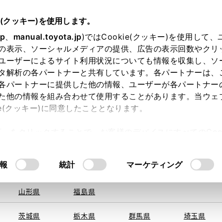
e(クッキー)を使用します。
jp
、
manual.toyota.jp
)ではCookie(クッキー)を使用して
の表示、ソーシャルメディアの提供、広告の表示回数やクリ
ユーザーによるサイト利用状況についても情報を収集し、ソ
を取得できませんでした。
タ解析の各パートナーと共有しています。各パートナーは、
る地域・都道府県をお選びください。
各パートナーに提供した他の情報、ユーザーが各パートナー
た他の情報を組み合わせて使用することがあります。当ウェ
い方
オンライン購入
お気に入り
保存した見積り
ie(クッキー)に同意したこととなります。
旭川
釧路
札幌
帯広
許可」をクリックすることで、お客様のデバイスにすべてのCook
函館
北見
室蘭、苫小
意したことになります。Cookie(クッキー)のオプトアウト
牧、
ひだか
るにあたっては、当社の「
Cookie（クッキー）情報の取り
報
統計
マーケティング
申し訳ございません。
青森県
岩手県
宮城県
秋田県
何らかの問題が発生しました。
山形県
福島県
茨城県
栃木県
群馬県
埼玉県
恐れ入りますが、しばらく経ってから
再度、お試し下さい。