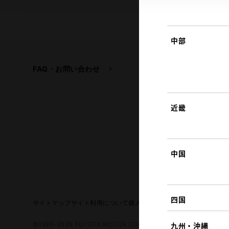
中部
FAQ・お問い合わせ
関連サイト
トヨタ自動車企業サイ
トヨタイムズ
近畿
TOYOTA GAZOO Raci
中国
四国
サイトマップ
サイト利用について
個人情報の取扱いについて
TOYO
©1995-2026 TOYOTA MOTOR CORPORATION. ALL RIGHTS RE
九州・沖縄