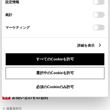
選
デバイスにすべてのCookie(クッキー)が保存されることに同
設定情報
択
意したことになります。Cookie(クッキー)のオプトアウト、
設定の変更、同意を撤回したりするにあたっては、当社の
ご希望の連絡方法
統計
必須
「
Cookie（クッキー）情報の取り扱いについて
」をご覧くだ
さい。
マーケティング
Eメール
電話
詳細を表示
すべてのCookieを許可
メールアドレス
必須
選択中のCookieを許可
必須のCookieのみ許可
お問い合わせの目的
必須
※ 複数選択可