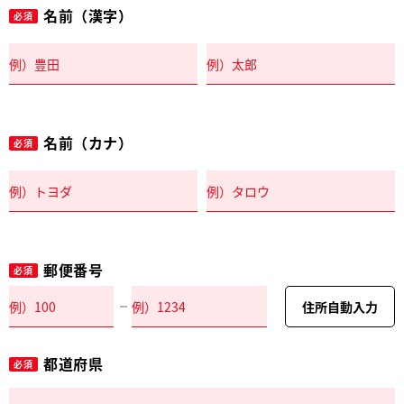
名前（漢字）
必須
名前（カナ）
必須
郵便番号
必須
住所自動入力
都道府県
必須