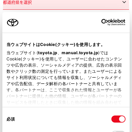
市区町村名
必須
当ウェブサイトはCookie(クッキー)を使用します。
当ウェブサイト(
toyota.jp
、
manual.toyota.jp
)では
Cookie(クッキー)を使用して、ユーザーに合わせたコンテン
ツや広告の表示、ソーシャルメディアの提供、広告の表示回
丁目番地
必須
数やクリック数の測定を行っています。またユーザーによる
サイト利用状況についても情報を収集し、ソーシャルメディ
アや広告配信、データ解析の各パートナーと共有していま
す。各パートナーは、ここで収集された情報とユーザーが各
パートナーに提供した他の情報、ユーザーが各パートナーの
サービスを使用したときに収集した他の情報を組み合わせて
使用することがあります。当ウェブサイトの使用を続行する
建物名
任意
同
とCookie(クッキー)に同意したこととなります。
必須
意
の
「すべてのCookieを許可」をクリックすることで、お客様の