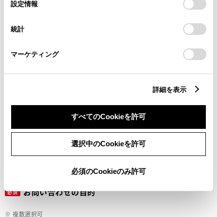
選
デバイスにすべてのCookie(クッキー)が保存されることに同
設定情報
択
意したことになります。Cookie(クッキー)のオプトアウト、
設定の変更、同意を撤回したりするにあたっては、当社の
ご希望の連絡方法
統計
必須
「
Cookie（クッキー）情報の取り扱いについて
」をご覧くだ
さい。
マーケティング
Eメール
電話
詳細を表示
すべてのCookieを許可
メールアドレス
必須
選択中のCookieを許可
必須のCookieのみ許可
お問い合わせの目的
必須
※ 複数選択可