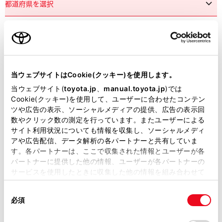
市区町村名
必須
当ウェブサイトはCookie(クッキー)を使用します。
当ウェブサイト(
toyota.jp
、
manual.toyota.jp
)では
Cookie(クッキー)を使用して、ユーザーに合わせたコンテン
ツや広告の表示、ソーシャルメディアの提供、広告の表示回
丁目番地
必須
数やクリック数の測定を行っています。またユーザーによる
サイト利用状況についても情報を収集し、ソーシャルメディ
アや広告配信、データ解析の各パートナーと共有していま
す。各パートナーは、ここで収集された情報とユーザーが各
パートナーに提供した他の情報、ユーザーが各パートナーの
サービスを使用したときに収集した他の情報を組み合わせて
使用することがあります。当ウェブサイトの使用を続行する
建物名
任意
同
とCookie(クッキー)に同意したこととなります。
必須
意
の
「すべてのCookieを許可」をクリックすることで、お客様の