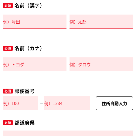
名前（漢字）
必須
名前（カナ）
必須
郵便番号
必須
住所自動入力
都道府県
必須