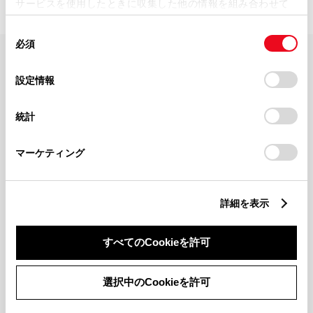
サービスを使用したときに収集した他の情報を組み合わせて
使用することがあります。当ウェブサイトの使用を続行する
同
とCookie(クッキー)に同意したこととなります。
必須
意
の
「すべてのCookieを許可」をクリックすることで、お客様の
FAQ・お問い合わせ
選
デバイスにすべてのCookie(クッキー)が保存されることに同
設定情報
択
意したことになります。Cookie(クッキー)のオプトアウト、
設定の変更、同意を撤回したりするにあたっては、当社の
関連サイト
統計
「
Cookie（クッキー）情報の取り扱いについて
」をご覧くだ
さい。
関連サービス
マーケティング
公式SNS
詳細を表示
LINE
X
Facebook
YouTube
Instagram
すべてのCookieを許可
トヨタイムズ
選択中のCookieを許可
TOYOTA Mail Magazine