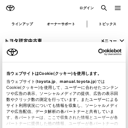
TOYOTA
検索
メニュ
ログイン
ラインアップ
オーナーサポート
トピックス
トヨタ認定中古車
メニュー
未設定
お気に入り
保存した見積り
閲覧履歴
当ウェブサイトはCookie(クッキー)を使用します。
申し訳ございません。
当ウェブサイト(
toyota.jp
、
manual.toyota.jp
)では
Cookie(クッキー)を使用して、ユーザーに合わせたコンテン
何らかの問題が発生しました。
ツや広告の表示、ソーシャルメディアの提供、広告の表示回
数やクリック数の測定を行っています。またユーザーによる
恐れ入りますが、しばらく経ってから
サイト利用状況についても情報を収集し、ソーシャルメディ
アや広告配信、データ解析の各パートナーと共有していま
再度、お試し下さい。
す。各パートナーは、ここで収集された情報とユーザーが各
パートナーに提供した他の情報、ユーザーが各パートナーの