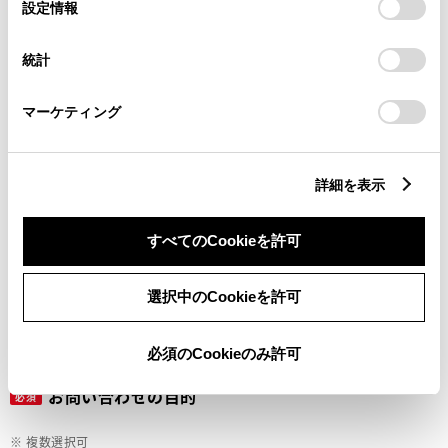
選
デバイスにすべてのCookie(クッキー)が保存されることに同
設定情報
択
意したことになります。Cookie(クッキー)のオプトアウト、
設定の変更、同意を撤回したりするにあたっては、当社の
ご希望の連絡方法
統計
必須
「
Cookie（クッキー）情報の取り扱いについて
」をご覧くだ
さい。
マーケティング
Eメール
電話
詳細を表示
すべてのCookieを許可
メールアドレス
必須
選択中のCookieを許可
必須のCookieのみ許可
お問い合わせの目的
必須
※ 複数選択可