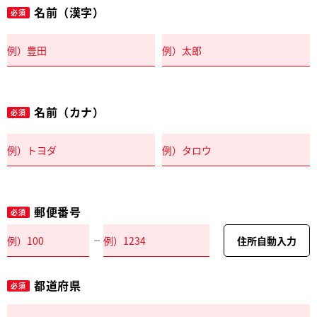
名前（漢字）
必須
名前（カナ）
必須
郵便番号
必須
住所自動入力
都道府県
必須