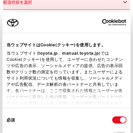
市区町村名
必須
当ウェブサイトはCookie(クッキー)を使用します。
当ウェブサイト(
toyota.jp
、
manual.toyota.jp
)では
Cookie(クッキー)を使用して、ユーザーに合わせたコンテン
ツや広告の表示、ソーシャルメディアの提供、広告の表示回
丁目番地
必須
数やクリック数の測定を行っています。またユーザーによる
サイト利用状況についても情報を収集し、ソーシャルメディ
アや広告配信、データ解析の各パートナーと共有していま
す。各パートナーは、ここで収集された情報とユーザーが各
パートナーに提供した他の情報、ユーザーが各パートナーの
サービスを使用したときに収集した他の情報を組み合わせて
使用することがあります。当ウェブサイトの使用を続行する
建物名
任意
同
とCookie(クッキー)に同意したこととなります。
必須
意
の
「すべてのCookieを許可」をクリックすることで、お客様の