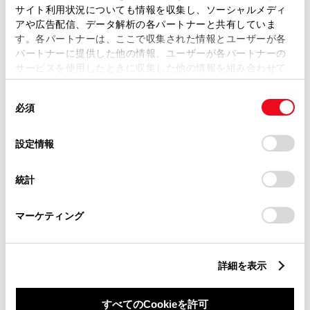
サイト利用状況についても情報を収集し、ソーシャルメディ
アや広告配信、データ解析の各パートナーと共有していま
す。各パートナーは、ここで収集された情報とユーザーが各
パートナーに提供した他の情報、ユーザーが各パートナーの
サービスを使用したときに収集した他の情報を組み合わせて
丁目番地
必須
使用することがあります。当ウェブサイトの使用を続行する
同
とCookie(クッキー)に同意したこととなります。
必須
意
の
「すべてのCookieを許可」をクリックすることで、お客様の
選
デバイスにすべてのCookie(クッキー)が保存されることに同
設定情報
択
意したことになります。Cookie(クッキー)のオプトアウト、
設定の変更、同意を撤回したりするにあたっては、当社の
建物名
任意
統計
「
Cookie（クッキー）情報の取り扱いについて
」をご覧くだ
さい。
マーケティング
詳細を表示
ご希望の連絡方法
必須
すべてのCookieを許可
Eメール