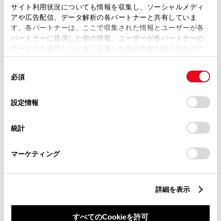
サイト利用状況についても情報を収集し、ソーシャルメディ
アや広告配信、データ解析の各パートナーと共有していま
す。各パートナーは、ここで収集された情報とユーザーが各
パートナーに提供した他の情報、ユーザーが各パートナーの
サービスを使用したときに収集した他の情報を組み合わせて
丁目番地
必須
使用することがあります。当ウェブサイトの使用を続行する
同
とCookie(クッキー)に同意したこととなります。
必須
意
の
「すべてのCookieを許可」をクリックすることで、お客様の
選
デバイスにすべてのCookie(クッキー)が保存されることに同
設定情報
択
意したことになります。Cookie(クッキー)のオプトアウト、
設定の変更、同意を撤回したりするにあたっては、当社の
建物名
任意
統計
「
Cookie（クッキー）情報の取り扱いについて
」をご覧くだ
さい。
マーケティング
詳細を表示
ご希望の連絡方法
必須
すべてのCookieを許可
Eメール