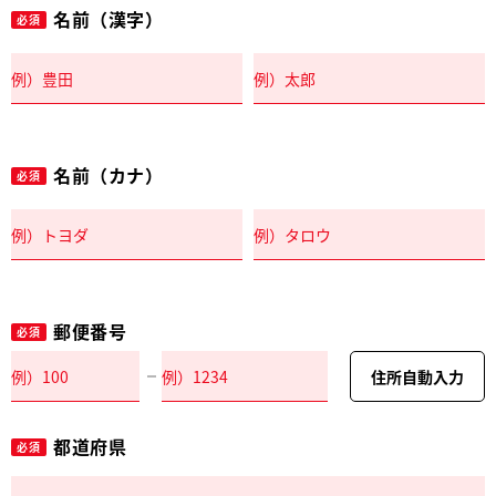
名前（漢字）
必須
名前（カナ）
必須
郵便番号
必須
住所自動入力
都道府県
必須