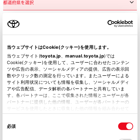
市区町村名
必須
当ウェブサイトはCookie(クッキー)を使用します。
当ウェブサイト(
toyota.jp
、
manual.toyota.jp
)では
Cookie(クッキー)を使用して、ユーザーに合わせたコンテン
ツや広告の表示、ソーシャルメディアの提供、広告の表示回
丁目番地
必須
数やクリック数の測定を行っています。またユーザーによる
サイト利用状況についても情報を収集し、ソーシャルメディ
アや広告配信、データ解析の各パートナーと共有していま
す。各パートナーは、ここで収集された情報とユーザーが各
パートナーに提供した他の情報、ユーザーが各パートナーの
サービスを使用したときに収集した他の情報を組み合わせて
使用することがあります。当ウェブサイトの使用を続行する
建物名
任意
同
とCookie(クッキー)に同意したこととなります。
必須
意
の
「すべてのCookieを許可」をクリックすることで、お客様の