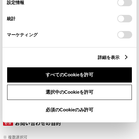
選
デバイスにすべてのCookie(クッキー)が保存されることに同
設定情報
択
意したことになります。Cookie(クッキー)のオプトアウト、
設定の変更、同意を撤回したりするにあたっては、当社の
ご希望の連絡方法
統計
必須
「
Cookie（クッキー）情報の取り扱いについて
」をご覧くだ
さい。
マーケティング
Eメール
電話
詳細を表示
すべてのCookieを許可
メールアドレス
必須
選択中のCookieを許可
必須のCookieのみ許可
お問い合わせの目的
必須
※ 複数選択可