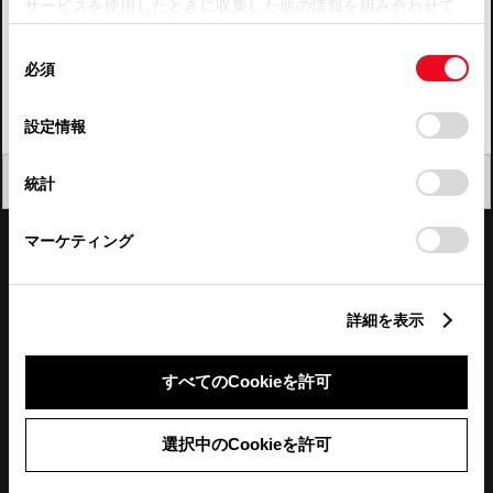
サービスを使用したときに収集した他の情報を組み合わせて
使用することがあります。当ウェブサイトの使用を続行する
四国
同
とCookie(クッキー)に同意したこととなります。
必須
意
九州・沖縄
の
「すべてのCookieを許可」をクリックすることで、お客様の
FAQ・お問い合わせ
選
デバイスにすべてのCookie(クッキー)が保存されることに同
設定情報
択
意したことになります。Cookie(クッキー)のオプトアウト、
設定の変更、同意を撤回したりするにあたっては、当社の
関連サイト
閉じる
統計
「
Cookie（クッキー）情報の取り扱いについて
」をご覧くだ
さい。
関連サービス
マーケティング
公式SNS
詳細を表示
LINE
X
Facebook
YouTube
Instagram
すべてのCookieを許可
トヨタイムズ
選択中のCookieを許可
TOYOTA Mail Magazine