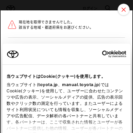
TOYOTA
検索
メニュ
ログイン
現在地を取得できませんでした。
ラインアップ
オーナーサポート
トピックス
該当する地域・都道府県をお選びください。
トヨタ認定中古車
メニュー
北海道
未設定
お気に入り
保存した見積り
閲覧履歴
東北
当ウェブサイトはCookie(クッキー)を使用します。
関東
申し訳ございません。
当ウェブサイト(
toyota.jp
、
manual.toyota.jp
)では
Cookie(クッキー)を使用して、ユーザーに合わせたコンテン
中部
何らかの問題が発生しました。
ツや広告の表示、ソーシャルメディアの提供、広告の表示回
数やクリック数の測定を行っています。またユーザーによる
恐れ入りますが、しばらく経ってから
サイト利用状況についても情報を収集し、ソーシャルメディ
近畿
アや広告配信、データ解析の各パートナーと共有していま
再度、お試し下さい。
す。各パートナーは、ここで収集された情報とユーザーが各
中国
パートナーに提供した他の情報、ユーザーが各パートナーの