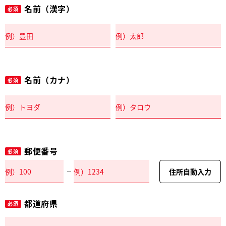
名前（漢字）
必須
名前（カナ）
必須
郵便番号
必須
住所自動入力
都道府県
必須