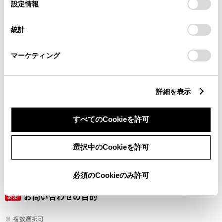
選
デバイスにすべてのCookie(クッキー)が保存されることに同
設定情報
択
意したことになります。Cookie(クッキー)のオプトアウト、
設定の変更、同意を撤回したりするにあたっては、当社の
ご希望の連絡方法
統計
必須
「
Cookie（クッキー）情報の取り扱いについて
」をご覧くだ
さい。
マーケティング
Eメール
電話
詳細を表示
すべてのCookieを許可
メールアドレス
必須
選択中のCookieを許可
必須のCookieのみ許可
お問い合わせの目的
必須
※ 複数選択可