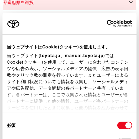
市区町村名
必須
当ウェブサイトはCookie(クッキー)を使用します。
当ウェブサイト(
toyota.jp
、
manual.toyota.jp
)では
Cookie(クッキー)を使用して、ユーザーに合わせたコンテン
ツや広告の表示、ソーシャルメディアの提供、広告の表示回
丁目番地
必須
数やクリック数の測定を行っています。またユーザーによる
サイト利用状況についても情報を収集し、ソーシャルメディ
アや広告配信、データ解析の各パートナーと共有していま
す。各パートナーは、ここで収集された情報とユーザーが各
パートナーに提供した他の情報、ユーザーが各パートナーの
サービスを使用したときに収集した他の情報を組み合わせて
使用することがあります。当ウェブサイトの使用を続行する
建物名
任意
同
とCookie(クッキー)に同意したこととなります。
必須
意
の
「すべてのCookieを許可」をクリックすることで、お客様の