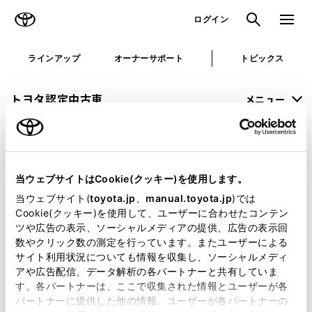
TOYOTA
検索
メニュ
ログイン
ラインアップ
オーナーサポート
トピックス
トヨタ認定中古車
メニュー
未設定
お気に入り
保存した見積り
閲覧履歴
当ウェブサイトはCookie(クッキー)を使用します。
申し訳ございません。
当ウェブサイト(
toyota.jp
、
manual.toyota.jp
)では
Cookie(クッキー)を使用して、ユーザーに合わせたコンテン
何らかの問題が発生しました。
ツや広告の表示、ソーシャルメディアの提供、広告の表示回
数やクリック数の測定を行っています。またユーザーによる
恐れ入りますが、しばらく経ってから
サイト利用状況についても情報を収集し、ソーシャルメディ
アや広告配信、データ解析の各パートナーと共有していま
再度、お試し下さい。
す。各パートナーは、ここで収集された情報とユーザーが各
パートナーに提供した他の情報、ユーザーが各パートナーの