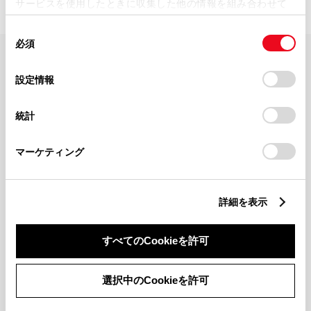
サービスを使用したときに収集した他の情報を組み合わせて
使用することがあります。当ウェブサイトの使用を続行する
同
とCookie(クッキー)に同意したこととなります。
必須
意
の
「すべてのCookieを許可」をクリックすることで、お客様の
FAQ・お問い合わせ
選
デバイスにすべてのCookie(クッキー)が保存されることに同
設定情報
択
意したことになります。Cookie(クッキー)のオプトアウト、
設定の変更、同意を撤回したりするにあたっては、当社の
関連サイト
統計
「
Cookie（クッキー）情報の取り扱いについて
」をご覧くだ
さい。
関連サービス
マーケティング
公式SNS
詳細を表示
LINE
X
Facebook
YouTube
Instagram
すべてのCookieを許可
トヨタイムズ
選択中のCookieを許可
TOYOTA Mail Magazine