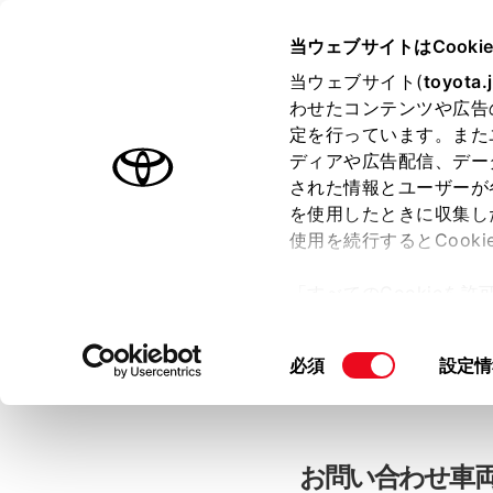
当ウェブサイトはCooki
TOYOTA
当ウェブサイト(
toyota.
わせたコンテンツや広告
色のついた項目
は必須です。
色のついた項目
中古車：お問
定を行っています。また
ディアや広告配信、デー
された情報とユーザーが
を使用したときに収集し
お客さま情報の入力
使用を続行するとCook
「すべてのCookieを
ー)が保存されることに同
「TOYOTAアカウン
更、同意を撤回したりす
同
必須
設定情
て
」をご覧ください。
意
の
選
択
お問い合わせ車