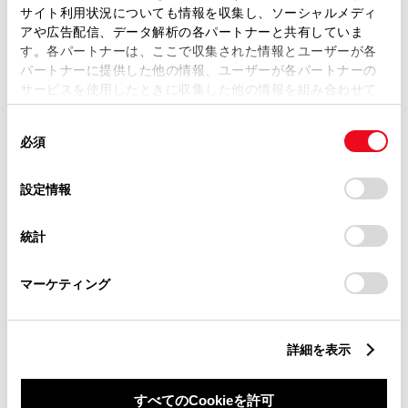
サイト利用状況についても情報を収集し、ソーシャルメディ
アや広告配信、データ解析の各パートナーと共有していま
す。各パートナーは、ここで収集された情報とユーザーが各
パートナーに提供した他の情報、ユーザーが各パートナーの
サービスを使用したときに収集した他の情報を組み合わせて
丁目番地
必須
使用することがあります。当ウェブサイトの使用を続行する
同
とCookie(クッキー)に同意したこととなります。
必須
意
の
「すべてのCookieを許可」をクリックすることで、お客様の
選
デバイスにすべてのCookie(クッキー)が保存されることに同
設定情報
択
意したことになります。Cookie(クッキー)のオプトアウト、
設定の変更、同意を撤回したりするにあたっては、当社の
建物名
任意
統計
「
Cookie（クッキー）情報の取り扱いについて
」をご覧くだ
さい。
マーケティング
詳細を表示
ご希望の連絡方法
必須
すべてのCookieを許可
Eメール