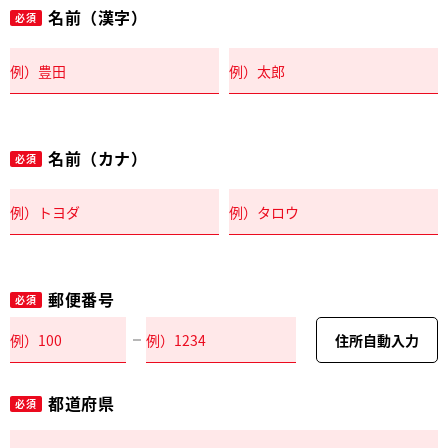
名前（漢字）
必須
名前（カナ）
必須
郵便番号
必須
住所自動入力
都道府県
必須