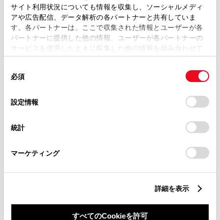
サイト利用状況についても情報を収集し、ソーシャルメディ
アや広告配信、データ解析の各パートナーと共有していま
す。各パートナーは、ここで収集された情報とユーザーが各
パートナーに提供した他の情報、ユーザーが各パートナーの
サービスを使用したときに収集した他の情報を組み合わせて
丁目番地
必須
使用することがあります。当ウェブサイトの使用を続行する
同
とCookie(クッキー)に同意したこととなります。
必須
意
の
「すべてのCookieを許可」をクリックすることで、お客様の
選
デバイスにすべてのCookie(クッキー)が保存されることに同
設定情報
択
意したことになります。Cookie(クッキー)のオプトアウト、
設定の変更、同意を撤回したりするにあたっては、当社の
建物名
任意
統計
「
Cookie（クッキー）情報の取り扱いについて
」をご覧くだ
さい。
マーケティング
詳細を表示
ご希望の連絡方法
必須
すべてのCookieを許可
Eメール