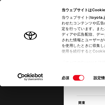
TOYOTA
当ウェブサイトはCooki
当ウェブサイト(
toyota.
わせたコンテンツや広告
ラインアップ
オーナーサポート
トピックス
定を行っています。また
現在地
ディアや広告配信、デー
トヨタ認定中古車
該当す
された情報とユーザーが
を使用したときに収集し
中古車を探す
トヨタ認定中古車の魅力
3つの買
使用を続行するとCook
北海道
「すべてのCookieを
ー)が保存されることに同
更、同意を撤回したりす
同
必須
設定情
て
」をご覧ください。
東北
意
の
選
択
関東