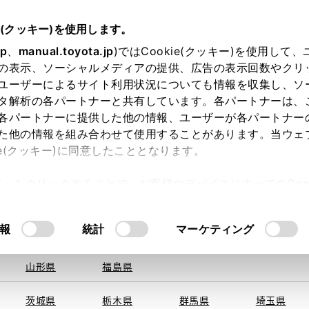
e(クッキー)を使用します。
jp
、
manual.toyota.jp
)ではCookie(クッキー)を使用して
の表示、ソーシャルメディアの提供、広告の表示回数やクリ
ユーザーによるサイト利用状況についても情報を収集し、ソ
を取得できませんでした。
タ解析の各パートナーと共有しています。各パートナーは、
る地域・都道府県をお選びください。
各パートナーに提供した他の情報、ユーザーが各パートナー
た他の情報を組み合わせて使用することがあります。当ウェ
い方
オンライン購入
お気に入り
保存した見積り
ie(クッキー)に同意したこととなります。
旭川
釧路
札幌
帯広
許可」をクリックすることで、お客様のデバイスにすべてのCook
函館
北見
室蘭、苫小
意したことになります。Cookie(クッキー)のオプトアウト
牧、
ひだか
るにあたっては、当社の「
Cookie（クッキー）情報の取り
報
統計
マーケティング
申し訳ございません。
青森県
岩手県
宮城県
秋田県
何らかの問題が発生しました。
山形県
福島県
茨城県
栃木県
群馬県
埼玉県
恐れ入りますが、しばらく経ってから
再度、お試し下さい。