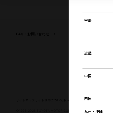
中部
FAQ・お問い合わせ
関連サイト
トヨタ自動車企業サイ
トヨタイムズ
近畿
TOYOTA GAZOO Raci
中国
四国
サイトマップ
サイト利用について
個人情報の取扱いについて
TOYO
©1995-2026 TOYOTA MOTOR CORPORATION. ALL RIGHTS RE
九州・沖縄