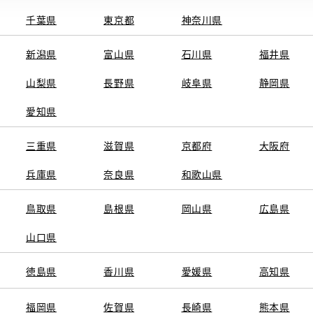
千葉県
東京都
神奈川県
新潟県
富山県
石川県
福井県
山梨県
長野県
岐阜県
静岡県
関連サービス
愛知県
ト
GAZOO
KINTO
三重県
トヨタ中古車オンラインストア
滋賀県
京都府
TOYOTA SHARE
大阪府
ng
クルマ買取
法人向けカーリー
兵庫県
奈良県
和歌山県
トヨタレンタカー
トヨタのau/UQ
鳥取県
島根県
岡山県
広島県
山口県
徳島県
香川県
愛媛県
高知県
TAアカウント利用規約
反社会的勢力に対する基本方針
企業情報
リコール情報
福岡県
佐賀県
長崎県
熊本県
SERVED.