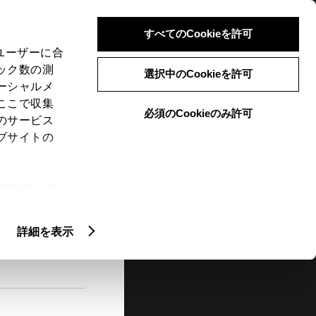
検索
メニュー
ログイン
すべてのCookieを許可
、ユーザーに合
ック数の測
選択中のCookieを許可
ーシャルメ
ここで収集
必須のCookieのみ許可
メニュー
のサービス
ブサイトの
閲覧履歴
お住まいの地域
未設定
ie(クッキ
、設定の変
扱いについ
詳細を表示