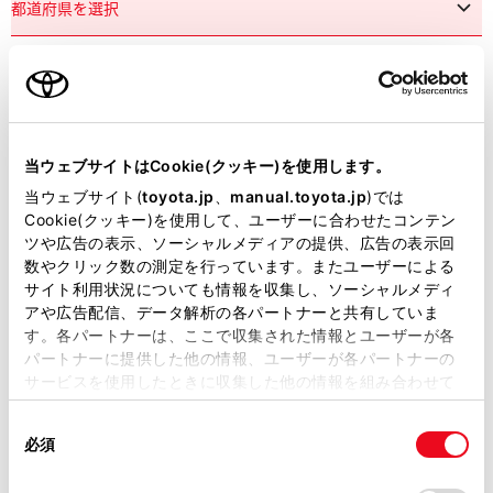
市区町村名
必須
当ウェブサイトはCookie(クッキー)を使用します。
当ウェブサイト(
toyota.jp
、
manual.toyota.jp
)では
Cookie(クッキー)を使用して、ユーザーに合わせたコンテン
ツや広告の表示、ソーシャルメディアの提供、広告の表示回
丁目番地
必須
数やクリック数の測定を行っています。またユーザーによる
サイト利用状況についても情報を収集し、ソーシャルメディ
アや広告配信、データ解析の各パートナーと共有していま
す。各パートナーは、ここで収集された情報とユーザーが各
パートナーに提供した他の情報、ユーザーが各パートナーの
サービスを使用したときに収集した他の情報を組み合わせて
使用することがあります。当ウェブサイトの使用を続行する
建物名
任意
同
とCookie(クッキー)に同意したこととなります。
必須
意
の
「すべてのCookieを許可」をクリックすることで、お客様の