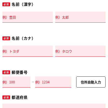
名前（漢字）
必須
名前（カナ）
必須
郵便番号
必須
住所自動入力
都道府県
必須