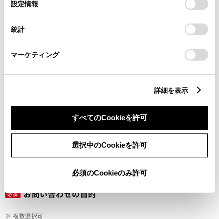
選
デバイスにすべてのCookie(クッキー)が保存されることに同
設定情報
択
意したことになります。Cookie(クッキー)のオプトアウト、
設定の変更、同意を撤回したりするにあたっては、当社の
ご希望の連絡方法
統計
必須
「
Cookie（クッキー）情報の取り扱いについて
」をご覧くだ
さい。
マーケティング
Eメール
電話
詳細を表示
すべてのCookieを許可
メールアドレス
必須
選択中のCookieを許可
必須のCookieのみ許可
お問い合わせの目的
必須
※ 複数選択可