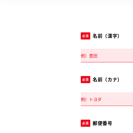
名前（漢字）
必須
名前（カナ）
必須
郵便番号
必須