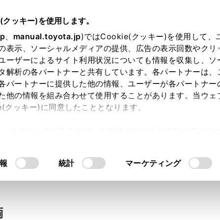
e(クッキー)を使用します。
jp
、
manual.toyota.jp
)ではCookie(クッキー)を使用して
の表示、ソーシャルメディアの提供、広告の表示回数やクリ
い合わせ
ユーザーによるサイト利用状況についても情報を収集し、ソ
タ解析の各パートナーと共有しています。各パートナーは、
各パートナーに提供した他の情報、ユーザーが各パートナー
た他の情報を組み合わせて使用することがあります。当ウェ
入力内容のご確認
ie(クッキー)に同意したこととなります。
許可」をクリックすることで、お客様のデバイスにすべてのCook
意したことになります。Cookie(クッキー)のオプトアウト
ト」取得済みの方は、ログインするとお客さま情報の入力を省
るにあたっては、当社の「
Cookie（クッキー）情報の取り
報
統計
マーケティング
ログインして
両