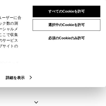
すべてのCookieを許可
、ユーザーに合
ック数の測
選択中のCookieを許可
ーシャルメ
ここで収集
必須のCookieのみ許可
のサービス
ブサイトの
申込みの完了
ie(クッキ
、設定の変
略できます。
扱いについ
詳細を表示
自動入力
新規登録