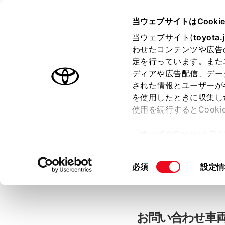
当ウェブサイトはCooki
TOYOTA
当ウェブサイト(
toyota.
わせたコンテンツや広告
色のついた項目
は必須です。
色のついた項目
中古車：お問
定を行っています。また
ディアや広告配信、デー
された情報とユーザーが
を使用したときに収集し
お客さま情報の入力
使用を続行するとCook
「すべてのCookieを
ー)が保存されることに同
「TOYOTAアカウン
更、同意を撤回したりす
同
必須
設定情
て
」をご覧ください。
意
の
選
択
お問い合わせ車