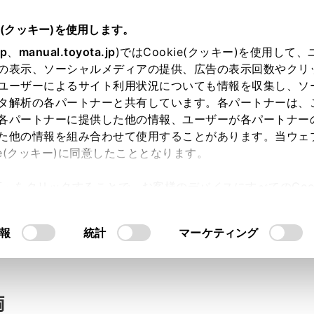
e(クッキー)を使用します。
jp
、
manual.toyota.jp
)ではCookie(クッキー)を使用して
の表示、ソーシャルメディアの提供、広告の表示回数やクリ
い合わせ
ユーザーによるサイト利用状況についても情報を収集し、ソ
タ解析の各パートナーと共有しています。各パートナーは、
各パートナーに提供した他の情報、ユーザーが各パートナー
た他の情報を組み合わせて使用することがあります。当ウェ
入力内容のご確認
ie(クッキー)に同意したこととなります。
許可」をクリックすることで、お客様のデバイスにすべてのCook
意したことになります。Cookie(クッキー)のオプトアウト
ト」取得済みの方は、ログインするとお客さま情報の入力を省
るにあたっては、当社の「
Cookie（クッキー）情報の取り
報
統計
マーケティング
ログインして
両