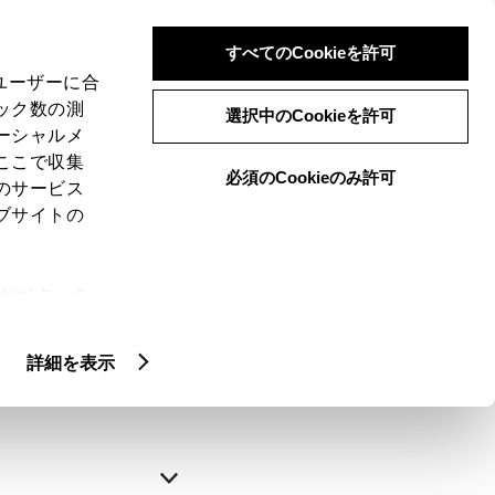
すべてのCookieを許可
、ユーザーに合
ック数の測
選択中のCookieを許可
ーシャルメ
ここで収集
必須のCookieのみ許可
のサービス
ブサイトの
申込みの完了
ie(クッキ
、設定の変
略できます。
扱いについ
詳細を表示
自動入力
新規登録