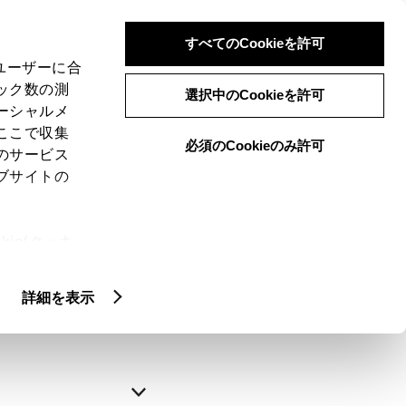
すべてのCookieを許可
、ユーザーに合
ック数の測
選択中のCookieを許可
ーシャルメ
ここで収集
必須のCookieのみ許可
のサービス
ブサイトの
申込みの完了
ie(クッキ
、設定の変
略できます。
扱いについ
詳細を表示
自動入力
新規登録