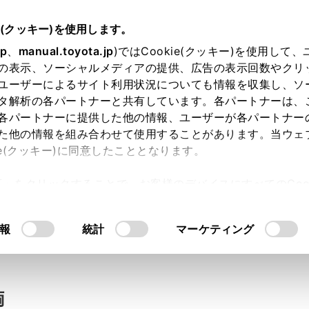
e(クッキー)を使用します。
jp
、
manual.toyota.jp
)ではCookie(クッキー)を使用して
の表示、ソーシャルメディアの提供、広告の表示回数やクリ
い合わせ
ユーザーによるサイト利用状況についても情報を収集し、ソ
タ解析の各パートナーと共有しています。各パートナーは、
各パートナーに提供した他の情報、ユーザーが各パートナー
た他の情報を組み合わせて使用することがあります。当ウェ
入力内容のご確認
ie(クッキー)に同意したこととなります。
許可」をクリックすることで、お客様のデバイスにすべてのCook
意したことになります。Cookie(クッキー)のオプトアウト
ト」取得済みの方は、ログインするとお客さま情報の入力を省
るにあたっては、当社の「
Cookie（クッキー）情報の取り
報
統計
マーケティング
ログインして
両