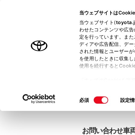
当ウェブサイトはCooki
TOYOTA
当ウェブサイト(
toyota.
わせたコンテンツや広告
色のついた項目
は必須です。
色のついた項目
中古車：お問
定を行っています。また
ディアや広告配信、デー
された情報とユーザーが
を使用したときに収集し
お客さま情報の入力
使用を続行するとCook
「すべてのCookieを
ー)が保存されることに同
「TOYOTAアカウン
更、同意を撤回したりす
同
必須
設定情
て
」をご覧ください。
意
の
選
択
お問い合わせ車