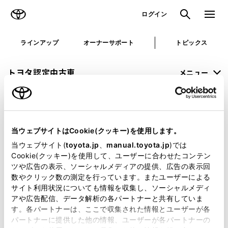
TOYOTA
検索
メニュ
ログイン
ラインアップ
オーナーサポート
トピックス
トヨタ認定中古車
メニュー
未設定
お気に入り
保存した見積り
閲覧履歴
当ウェブサイトはCookie(クッキー)を使用します。
申し訳ございません。
当ウェブサイト(
toyota.jp
、
manual.toyota.jp
)では
Cookie(クッキー)を使用して、ユーザーに合わせたコンテン
何らかの問題が発生しました。
ツや広告の表示、ソーシャルメディアの提供、広告の表示回
数やクリック数の測定を行っています。またユーザーによる
恐れ入りますが、しばらく経ってから
サイト利用状況についても情報を収集し、ソーシャルメディ
アや広告配信、データ解析の各パートナーと共有していま
再度、お試し下さい。
す。各パートナーは、ここで収集された情報とユーザーが各
パートナーに提供した他の情報、ユーザーが各パートナーの