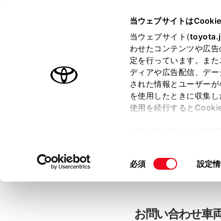
当ウェブサイトはCooki
TOYOTA
当ウェブサイト(
toyota.
わせたコンテンツや広告
色のついた項目
は必須です。
色のついた項目
中古車：お問
定を行っています。また
ディアや広告配信、デー
された情報とユーザーが
を使用したときに収集し
お客さま情報の入力
使用を続行するとCook
「すべてのCookieを
ー)が保存されることに同
「TOYOTAアカウン
更、同意を撤回したりす
同
必須
設定情
て
」をご覧ください。
意
の
選
択
お問い合わせ車