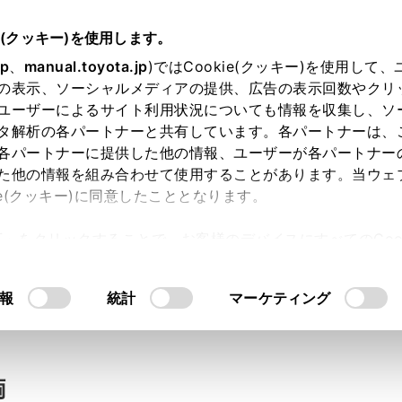
e(クッキー)を使用します。
jp
、
manual.toyota.jp
)ではCookie(クッキー)を使用して
の表示、ソーシャルメディアの提供、広告の表示回数やクリ
い合わせ
ユーザーによるサイト利用状況についても情報を収集し、ソ
タ解析の各パートナーと共有しています。各パートナーは、
各パートナーに提供した他の情報、ユーザーが各パートナー
た他の情報を組み合わせて使用することがあります。当ウェ
入力内容のご確認
ie(クッキー)に同意したこととなります。
許可」をクリックすることで、お客様のデバイスにすべてのCook
意したことになります。Cookie(クッキー)のオプトアウト
ト」取得済みの方は、ログインするとお客さま情報の入力を省
るにあたっては、当社の「
Cookie（クッキー）情報の取り
報
統計
マーケティング
ログインして
両