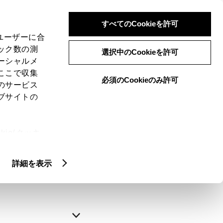
すべてのCookieを許可
、ユーザーに合
ック数の測
選択中のCookieを許可
ーシャルメ
ここで収集
必須のCookieのみ許可
のサービス
ブサイトの
申込みの完了
ie(クッキ
、設定の変
略できます。
扱いについ
詳細を表示
自動入力
新規登録