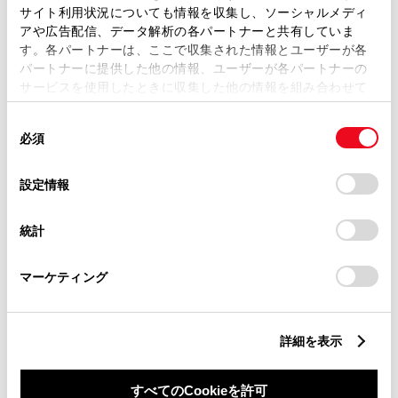
サイト利用状況についても情報を収集し、ソーシャルメディ
アや広告配信、データ解析の各パートナーと共有していま
す。各パートナーは、ここで収集された情報とユーザーが各
パートナーに提供した他の情報、ユーザーが各パートナーの
サービスを使用したときに収集した他の情報を組み合わせて
丁目番地
必須
使用することがあります。当ウェブサイトの使用を続行する
同
とCookie(クッキー)に同意したこととなります。
必須
意
の
「すべてのCookieを許可」をクリックすることで、お客様の
選
デバイスにすべてのCookie(クッキー)が保存されることに同
設定情報
択
意したことになります。Cookie(クッキー)のオプトアウト、
設定の変更、同意を撤回したりするにあたっては、当社の
建物名
任意
統計
「
Cookie（クッキー）情報の取り扱いについて
」をご覧くだ
さい。
マーケティング
詳細を表示
ご希望の連絡方法
必須
すべてのCookieを許可
Eメール