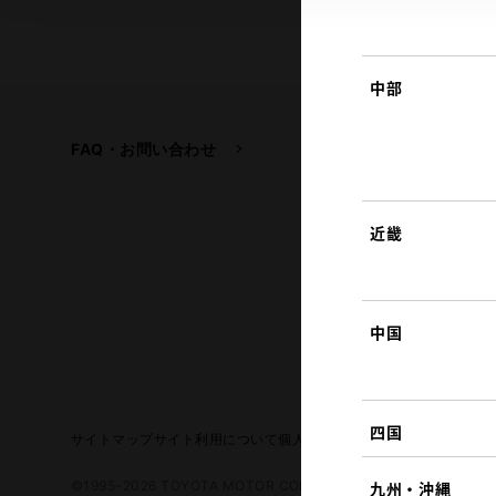
中部
FAQ・お問い合わせ
関連サイト
トヨタ自動車企業サイ
トヨタイムズ
近畿
TOYOTA GAZOO Raci
中国
四国
サイトマップ
サイト利用について
個人情報の取扱いについて
TOYO
©1995-2026 TOYOTA MOTOR CORPORATION. ALL RIGHTS RE
九州・沖縄