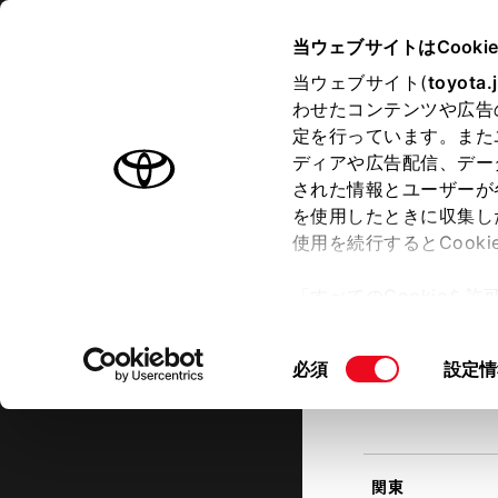
TOYOTA
当ウェブサイトはCooki
当ウェブサイト(
toyota.
わせたコンテンツや広告
ラインアップ
オーナーサポート
トピックス
定を行っています。また
現在地
ディアや広告配信、デー
トヨタ認定中古車
該当す
された情報とユーザーが
を使用したときに収集し
中古車を探す
トヨタ認定中古車の魅力
3つの買
使用を続行するとCook
北海道
「すべてのCookieを
ー)が保存されることに同
更、同意を撤回したりす
同
必須
設定情
て
」をご覧ください。
東北
意
の
選
択
関東