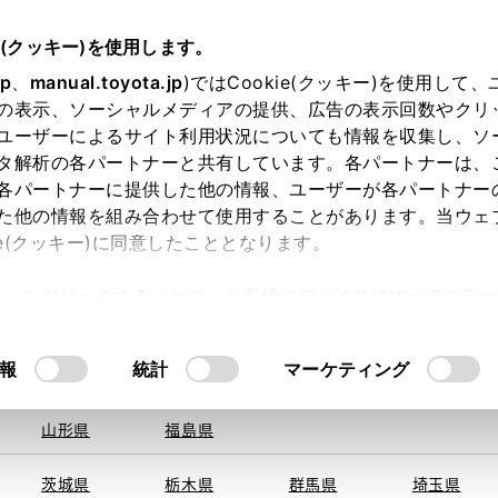
e(クッキー)を使用します。
jp
、
manual.toyota.jp
)ではCookie(クッキー)を使用して
の表示、ソーシャルメディアの提供、広告の表示回数やクリ
ユーザーによるサイト利用状況についても情報を収集し、ソ
を取得できませんでした。
タ解析の各パートナーと共有しています。各パートナーは、
る地域・都道府県をお選びください。
各パートナーに提供した他の情報、ユーザーが各パートナー
た他の情報を組み合わせて使用することがあります。当ウェ
い方
オンライン購入
お気に入り
保存した見積り
ie(クッキー)に同意したこととなります。
旭川
釧路
札幌
帯広
許可」をクリックすることで、お客様のデバイスにすべてのCook
函館
北見
室蘭、苫小
意したことになります。Cookie(クッキー)のオプトアウト
牧、
ひだか
るにあたっては、当社の「
Cookie（クッキー）情報の取り
報
統計
マーケティング
申し訳ございません。
青森県
岩手県
宮城県
秋田県
何らかの問題が発生しました。
山形県
福島県
茨城県
栃木県
群馬県
埼玉県
恐れ入りますが、しばらく経ってから
再度、お試し下さい。