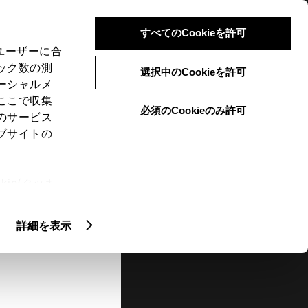
検索
メニュー
ログイン
すべてのCookieを許可
、ユーザーに合
ック数の測
選択中のCookieを許可
ーシャルメ
ここで収集
必須のCookieのみ許可
メニュー
のサービス
ブサイトの
閲覧履歴
お住まいの地域
未設定
ie(クッキ
、設定の変
扱いについ
詳細を表示