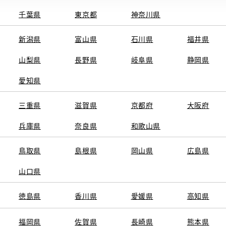
千葉県
東京都
神奈川県
新潟県
富山県
石川県
福井県
山梨県
長野県
岐阜県
静岡県
関連サービス
愛知県
ト
GAZOO
KINTO
三重県
トヨタ中古車オンラインストア
滋賀県
京都府
TOYOTA SHARE
大阪府
ng
クルマ買取
法人向けカーリー
兵庫県
奈良県
和歌山県
トヨタレンタカー
トヨタのau/UQ
鳥取県
島根県
岡山県
広島県
山口県
徳島県
香川県
愛媛県
高知県
TAアカウント利用規約
反社会的勢力に対する基本方針
企業情報
リコール情報
福岡県
佐賀県
長崎県
熊本県
SERVED.