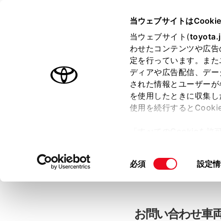
当ウェブサイトはCooki
TOYOTA
当ウェブサイト(
toyota.
わせたコンテンツや広告
色のついた項目
は必須です。
色のついた項目
中古車：お問
定を行っています。また
ディアや広告配信、デー
された情報とユーザーが
を使用したときに収集し
お客さま情報の入力
使用を続行するとCook
「すべてのCookieを
ー)が保存されることに同
「TOYOTAアカウン
更、同意を撤回したりす
同
必須
設定情
て
」をご覧ください。
意
の
選
択
お問い合わせ車