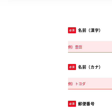
名前（漢字）
必須
名前（カナ）
必須
郵便番号
必須