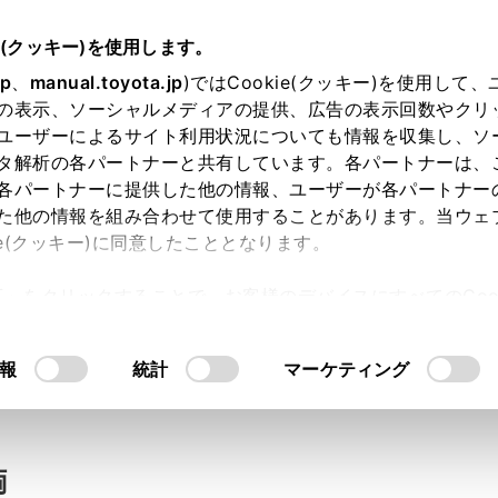
e(クッキー)を使用します。
jp
、
manual.toyota.jp
)ではCookie(クッキー)を使用して
の表示、ソーシャルメディアの提供、広告の表示回数やクリ
い合わせ
ユーザーによるサイト利用状況についても情報を収集し、ソ
タ解析の各パートナーと共有しています。各パートナーは、
各パートナーに提供した他の情報、ユーザーが各パートナー
た他の情報を組み合わせて使用することがあります。当ウェ
入力内容のご確認
ie(クッキー)に同意したこととなります。
許可」をクリックすることで、お客様のデバイスにすべてのCook
意したことになります。Cookie(クッキー)のオプトアウト
ト」取得済みの方は、ログインするとお客さま情報の入力を省
るにあたっては、当社の「
Cookie（クッキー）情報の取り
報
統計
マーケティング
ログインして
両