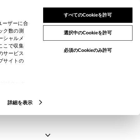
すべてのCookieを許可
、ユーザーに合
ック数の測
選択中のCookieを許可
ーシャルメ
ここで収集
必須のCookieのみ許可
のサービス
ブサイトの
申込みの完了
ie(クッキ
、設定の変
略できます。
扱いについ
詳細を表示
自動入力
新規登録