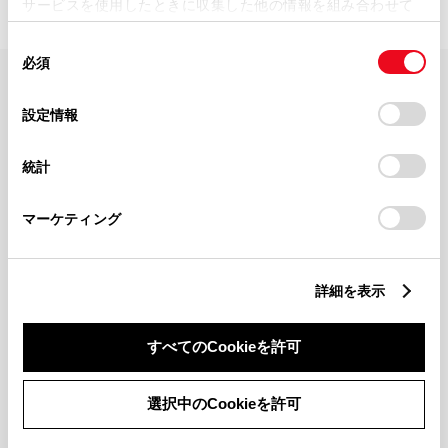
サービスを使用したときに収集した他の情報を組み合わせて
使用することがあります。当ウェブサイトの使用を続行する
同
とCookie(クッキー)に同意したこととなります。
必須
意
の
「すべてのCookieを許可」をクリックすることで、お客様の
FAQ・お問い合わせ
選
デバイスにすべてのCookie(クッキー)が保存されることに同
設定情報
択
意したことになります。Cookie(クッキー)のオプトアウト、
設定の変更、同意を撤回したりするにあたっては、当社の
関連サイト
統計
「
Cookie（クッキー）情報の取り扱いについて
」をご覧くだ
さい。
関連サービス
マーケティング
公式SNS
詳細を表示
LINE
X
Facebook
YouTube
Instagram
すべてのCookieを許可
トヨタイムズ
選択中のCookieを許可
TOYOTA Mail Magazine