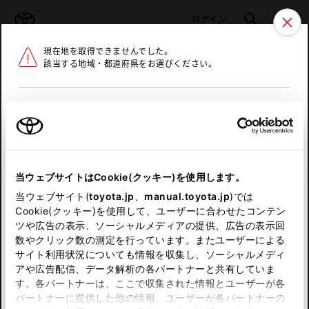
TOYOTA
検索
メニュ
ログイン
現在地を取得できませんでした。
ラインアップ
オーナーサポート
トピックス
該当する地域・都道府県をお選びください。
トヨタ認定中古車
メニュー
北海道
未設定
お気に入り
保存した見積り
閲覧履歴
東北
当ウェブサイトはCookie(クッキー)を使用します。
関東
申し訳ございません。
当ウェブサイト(
toyota.jp
、
manual.toyota.jp
)では
Cookie(クッキー)を使用して、ユーザーに合わせたコンテン
中部
何らかの問題が発生しました。
ツや広告の表示、ソーシャルメディアの提供、広告の表示回
数やクリック数の測定を行っています。またユーザーによる
恐れ入りますが、しばらく経ってから
サイト利用状況についても情報を収集し、ソーシャルメディ
近畿
アや広告配信、データ解析の各パートナーと共有していま
再度、お試し下さい。
す。各パートナーは、ここで収集された情報とユーザーが各
中国
パートナーに提供した他の情報、ユーザーが各パートナーの