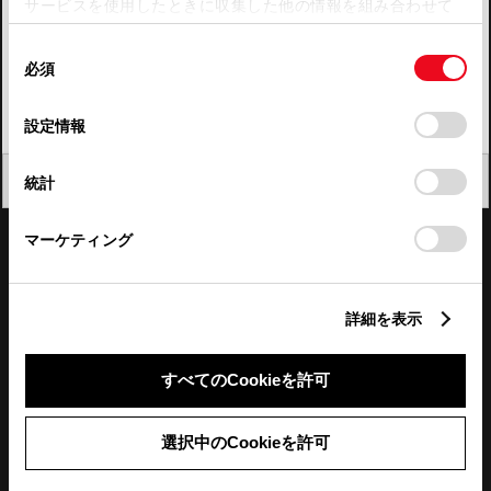
サービスを使用したときに収集した他の情報を組み合わせて
使用することがあります。当ウェブサイトの使用を続行する
四国
同
とCookie(クッキー)に同意したこととなります。
必須
意
九州・沖縄
の
「すべてのCookieを許可」をクリックすることで、お客様の
FAQ・お問い合わせ
選
デバイスにすべてのCookie(クッキー)が保存されることに同
設定情報
択
意したことになります。Cookie(クッキー)のオプトアウト、
設定の変更、同意を撤回したりするにあたっては、当社の
関連サイト
閉じる
統計
「
Cookie（クッキー）情報の取り扱いについて
」をご覧くだ
さい。
関連サービス
マーケティング
公式SNS
詳細を表示
LINE
X
Facebook
YouTube
Instagram
すべてのCookieを許可
トヨタイムズ
選択中のCookieを許可
TOYOTA Mail Magazine