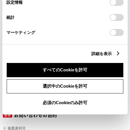
選
デバイスにすべてのCookie(クッキー)が保存されることに同
設定情報
択
意したことになります。Cookie(クッキー)のオプトアウト、
設定の変更、同意を撤回したりするにあたっては、当社の
ご希望の連絡方法
統計
必須
「
Cookie（クッキー）情報の取り扱いについて
」をご覧くだ
さい。
マーケティング
Eメール
電話
詳細を表示
すべてのCookieを許可
メールアドレス
必須
選択中のCookieを許可
必須のCookieのみ許可
お問い合わせの目的
必須
※ 複数選択可