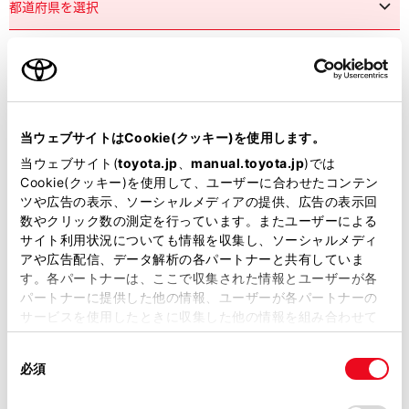
市区町村名
必須
当ウェブサイトはCookie(クッキー)を使用します。
当ウェブサイト(
toyota.jp
、
manual.toyota.jp
)では
Cookie(クッキー)を使用して、ユーザーに合わせたコンテン
ツや広告の表示、ソーシャルメディアの提供、広告の表示回
丁目番地
必須
数やクリック数の測定を行っています。またユーザーによる
サイト利用状況についても情報を収集し、ソーシャルメディ
アや広告配信、データ解析の各パートナーと共有していま
す。各パートナーは、ここで収集された情報とユーザーが各
パートナーに提供した他の情報、ユーザーが各パートナーの
サービスを使用したときに収集した他の情報を組み合わせて
使用することがあります。当ウェブサイトの使用を続行する
建物名
任意
同
とCookie(クッキー)に同意したこととなります。
必須
意
の
「すべてのCookieを許可」をクリックすることで、お客様の