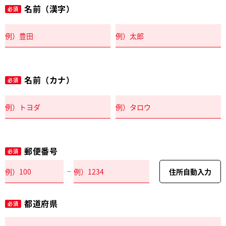
名前（漢字）
必須
名前（カナ）
必須
郵便番号
必須
住所自動入力
都道府県
必須