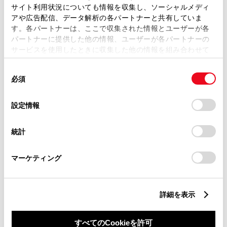
サイト利用状況についても情報を収集し、ソーシャルメディ
アや広告配信、データ解析の各パートナーと共有していま
す。各パートナーは、ここで収集された情報とユーザーが各
パートナーに提供した他の情報、ユーザーが各パートナーの
サービスを使用したときに収集した他の情報を組み合わせて
丁目番地
必須
使用することがあります。当ウェブサイトの使用を続行する
同
とCookie(クッキー)に同意したこととなります。
必須
意
の
「すべてのCookieを許可」をクリックすることで、お客様の
選
デバイスにすべてのCookie(クッキー)が保存されることに同
設定情報
択
意したことになります。Cookie(クッキー)のオプトアウト、
設定の変更、同意を撤回したりするにあたっては、当社の
建物名
任意
統計
「
Cookie（クッキー）情報の取り扱いについて
」をご覧くだ
さい。
マーケティング
詳細を表示
ご希望の連絡方法
必須
すべてのCookieを許可
Eメール