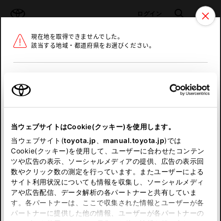
TOYOTA
検索
メニュ
ログイン
現在地を取得できませんでした。
ラインアップ
オーナーサポート
トピックス
該当する地域・都道府県をお選びください。
トヨタ認定中古車
メニュー
北海道
未設定
お気に入り
保存した見積り
閲覧履歴
東北
当ウェブサイトはCookie(クッキー)を使用します。
関東
申し訳ございません。
当ウェブサイト(
toyota.jp
、
manual.toyota.jp
)では
Cookie(クッキー)を使用して、ユーザーに合わせたコンテン
中部
何らかの問題が発生しました。
ツや広告の表示、ソーシャルメディアの提供、広告の表示回
数やクリック数の測定を行っています。またユーザーによる
恐れ入りますが、しばらく経ってから
サイト利用状況についても情報を収集し、ソーシャルメディ
近畿
アや広告配信、データ解析の各パートナーと共有していま
再度、お試し下さい。
す。各パートナーは、ここで収集された情報とユーザーが各
中国
パートナーに提供した他の情報、ユーザーが各パートナーの