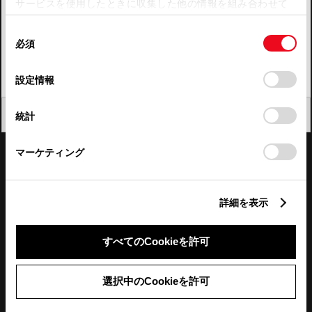
サービスを使用したときに収集した他の情報を組み合わせて
使用することがあります。当ウェブサイトの使用を続行する
四国
同
とCookie(クッキー)に同意したこととなります。
必須
意
九州・沖縄
の
「すべてのCookieを許可」をクリックすることで、お客様の
FAQ・お問い合わせ
選
デバイスにすべてのCookie(クッキー)が保存されることに同
設定情報
択
意したことになります。Cookie(クッキー)のオプトアウト、
設定の変更、同意を撤回したりするにあたっては、当社の
関連サイト
閉じる
統計
「
Cookie（クッキー）情報の取り扱いについて
」をご覧くだ
さい。
関連サービス
マーケティング
公式SNS
詳細を表示
LINE
X
Facebook
YouTube
Instagram
すべてのCookieを許可
トヨタイムズ
選択中のCookieを許可
TOYOTA Mail Magazine