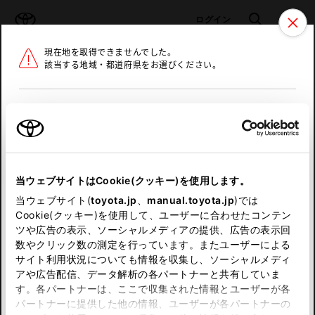
TOYOTA
検索
メニュ
ログイン
現在地を取得できませんでした。
ラインアップ
オーナーサポート
トピックス
該当する地域・都道府県をお選びください。
トヨタ認定中古車
メニュー
北海道
未設定
お気に入り
保存した見積り
閲覧履歴
東北
当ウェブサイトはCookie(クッキー)を使用します。
関東
申し訳ございません。
当ウェブサイト(
toyota.jp
、
manual.toyota.jp
)では
Cookie(クッキー)を使用して、ユーザーに合わせたコンテン
中部
何らかの問題が発生しました。
ツや広告の表示、ソーシャルメディアの提供、広告の表示回
数やクリック数の測定を行っています。またユーザーによる
恐れ入りますが、しばらく経ってから
サイト利用状況についても情報を収集し、ソーシャルメディ
近畿
アや広告配信、データ解析の各パートナーと共有していま
再度、お試し下さい。
す。各パートナーは、ここで収集された情報とユーザーが各
中国
パートナーに提供した他の情報、ユーザーが各パートナーの