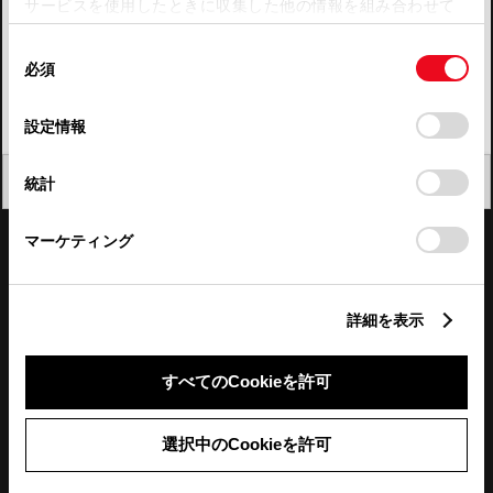
サービスを使用したときに収集した他の情報を組み合わせて
使用することがあります。当ウェブサイトの使用を続行する
四国
同
とCookie(クッキー)に同意したこととなります。
必須
意
九州・沖縄
の
「すべてのCookieを許可」をクリックすることで、お客様の
FAQ・お問い合わせ
選
デバイスにすべてのCookie(クッキー)が保存されることに同
設定情報
択
意したことになります。Cookie(クッキー)のオプトアウト、
設定の変更、同意を撤回したりするにあたっては、当社の
関連サイト
閉じる
統計
「
Cookie（クッキー）情報の取り扱いについて
」をご覧くだ
さい。
関連サービス
マーケティング
公式SNS
詳細を表示
LINE
X
Facebook
YouTube
Instagram
すべてのCookieを許可
トヨタイムズ
選択中のCookieを許可
TOYOTA Mail Magazine