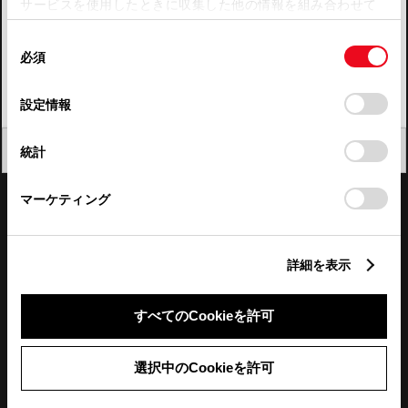
サービスを使用したときに収集した他の情報を組み合わせて
使用することがあります。当ウェブサイトの使用を続行する
四国
同
とCookie(クッキー)に同意したこととなります。
必須
意
九州・沖縄
の
「すべてのCookieを許可」をクリックすることで、お客様の
FAQ・お問い合わせ
選
デバイスにすべてのCookie(クッキー)が保存されることに同
設定情報
択
意したことになります。Cookie(クッキー)のオプトアウト、
設定の変更、同意を撤回したりするにあたっては、当社の
関連サイト
閉じる
統計
「
Cookie（クッキー）情報の取り扱いについて
」をご覧くだ
さい。
関連サービス
マーケティング
公式SNS
詳細を表示
LINE
X
Facebook
YouTube
Instagram
すべてのCookieを許可
トヨタイムズ
選択中のCookieを許可
TOYOTA Mail Magazine