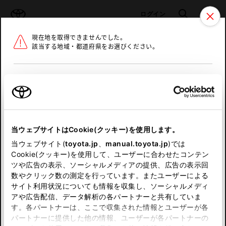
TOYOTA
検索
メニュ
ログイン
現在地を取得できませんでした。
ラインアップ
オーナーサポート
トピックス
該当する地域・都道府県をお選びください。
トヨタ認定中古車
メニュー
北海道
未設定
お気に入り
保存した見積り
閲覧履歴
東北
当ウェブサイトはCookie(クッキー)を使用します。
関東
申し訳ございません。
当ウェブサイト(
toyota.jp
、
manual.toyota.jp
)では
Cookie(クッキー)を使用して、ユーザーに合わせたコンテン
中部
何らかの問題が発生しました。
ツや広告の表示、ソーシャルメディアの提供、広告の表示回
数やクリック数の測定を行っています。またユーザーによる
恐れ入りますが、しばらく経ってから
サイト利用状況についても情報を収集し、ソーシャルメディ
近畿
アや広告配信、データ解析の各パートナーと共有していま
再度、お試し下さい。
す。各パートナーは、ここで収集された情報とユーザーが各
中国
パートナーに提供した他の情報、ユーザーが各パートナーの