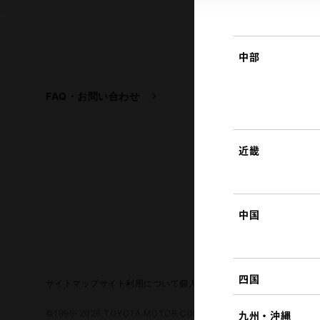
中部
FAQ・お問い合わせ
関連サイト
トヨタ自動車企業サイ
トヨタイムズ
近畿
TOYOTA GAZOO Raci
中国
四国
サイトマップ
サイト利用について
個人情報の取扱いについて
TOYO
©1995-2026 TOYOTA MOTOR CORPORATION. ALL RIGHTS RE
九州・沖縄