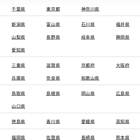
千葉県
東京都
神奈川県
新潟県
富山県
石川県
福井県
山梨県
長野県
岐阜県
静岡県
関連サービス
愛知県
ト
GAZOO
KINTO
三重県
トヨタ中古車オンラインストア
滋賀県
京都府
TOYOTA SHARE
大阪府
ng
クルマ買取
法人向けカーリー
兵庫県
奈良県
和歌山県
トヨタレンタカー
トヨタのau/UQ
鳥取県
島根県
岡山県
広島県
山口県
徳島県
香川県
愛媛県
高知県
TAアカウント利用規約
反社会的勢力に対する基本方針
企業情報
リコール情報
福岡県
佐賀県
長崎県
熊本県
SERVED.