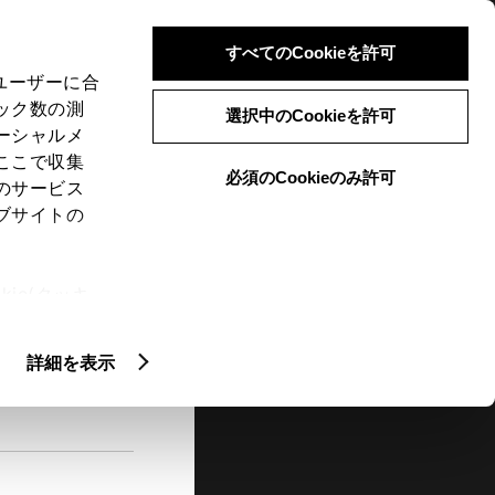
検索
メニュー
ログイン
すべてのCookieを許可
、ユーザーに合
ック数の測
選択中のCookieを許可
ーシャルメ
ここで収集
必須のCookieのみ許可
メニュー
のサービス
ブサイトの
閲覧履歴
お住まいの地域
未設定
ie(クッキ
、設定の変
扱いについ
詳細を表示