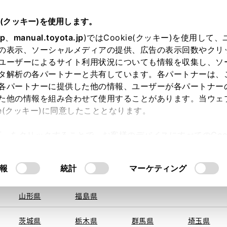
e(クッキー)を使用します。
jp
、
manual.toyota.jp
)ではCookie(クッキー)を使用して
の表示、ソーシャルメディアの提供、広告の表示回数やクリ
ユーザーによるサイト利用状況についても情報を収集し、ソ
を取得できませんでした。
タ解析の各パートナーと共有しています。各パートナーは、
る地域・都道府県をお選びください。
各パートナーに提供した他の情報、ユーザーが各パートナー
た他の情報を組み合わせて使用することがあります。当ウェ
い方
オンライン購入
お気に入り
保存した見積り
ie(クッキー)に同意したこととなります。
旭川
釧路
札幌
帯広
許可」をクリックすることで、お客様のデバイスにすべてのCook
函館
北見
室蘭、苫小
意したことになります。Cookie(クッキー)のオプトアウト
牧、
ひだか
るにあたっては、当社の「
Cookie（クッキー）情報の取り
報
統計
マーケティング
申し訳ございません。
青森県
岩手県
宮城県
秋田県
何らかの問題が発生しました。
山形県
福島県
茨城県
栃木県
群馬県
埼玉県
恐れ入りますが、しばらく経ってから
再度、お試し下さい。