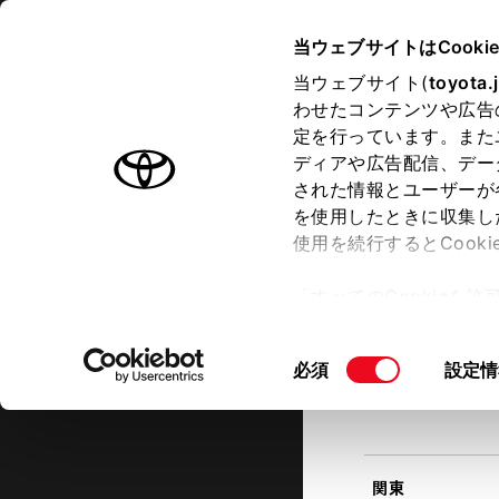
TOYOTA
当ウェブサイトはCooki
当ウェブサイト(
toyota.
わせたコンテンツや広告
ラインアップ
オーナーサポート
トピックス
定を行っています。また
現在地
ディアや広告配信、デー
トヨタ認定中古車
該当す
された情報とユーザーが
を使用したときに収集し
中古車を探す
トヨタ認定中古車の魅力
3つの買
使用を続行するとCook
北海道
「すべてのCookieを
ー)が保存されることに同
更、同意を撤回したりす
同
必須
設定情
て
」をご覧ください。
東北
意
の
選
択
関東