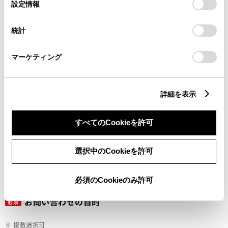
選
デバイスにすべてのCookie(クッキー)が保存されることに同
設定情報
択
意したことになります。Cookie(クッキー)のオプトアウト、
設定の変更、同意を撤回したりするにあたっては、当社の
ご希望の連絡方法
統計
必須
「
Cookie（クッキー）情報の取り扱いについて
」をご覧くだ
さい。
マーケティング
Eメール
電話
詳細を表示
すべてのCookieを許可
メールアドレス
必須
選択中のCookieを許可
必須のCookieのみ許可
お問い合わせの目的
必須
※ 複数選択可