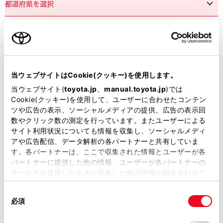
市区町村名
必須
当ウェブサイトはCookie(クッキー)を使用します。
当ウェブサイト(
toyota.jp
、
manual.toyota.jp
)では
Cookie(クッキー)を使用して、ユーザーに合わせたコンテン
ツや広告の表示、ソーシャルメディアの提供、広告の表示回
丁目番地
必須
数やクリック数の測定を行っています。またユーザーによる
サイト利用状況についても情報を収集し、ソーシャルメディ
アや広告配信、データ解析の各パートナーと共有していま
す。各パートナーは、ここで収集された情報とユーザーが各
パートナーに提供した他の情報、ユーザーが各パートナーの
サービスを使用したときに収集した他の情報を組み合わせて
使用することがあります。当ウェブサイトの使用を続行する
建物名
任意
同
とCookie(クッキー)に同意したこととなります。
必須
意
の
「すべてのCookieを許可」をクリックすることで、お客様の