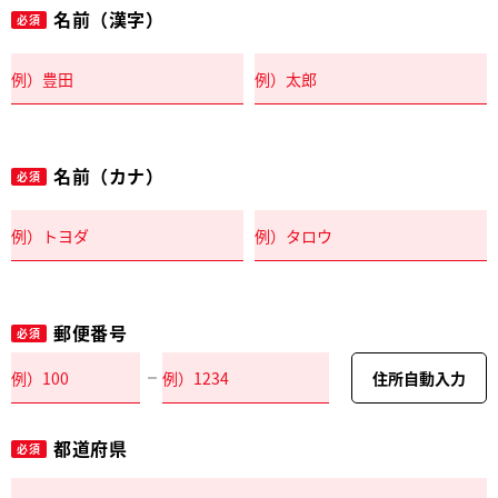
名前（漢字）
必須
名前（カナ）
必須
郵便番号
必須
住所自動入力
都道府県
必須