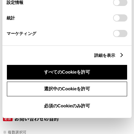
選
デバイスにすべてのCookie(クッキー)が保存されることに同
設定情報
択
意したことになります。Cookie(クッキー)のオプトアウト、
設定の変更、同意を撤回したりするにあたっては、当社の
ご希望の連絡方法
統計
必須
「
Cookie（クッキー）情報の取り扱いについて
」をご覧くだ
さい。
マーケティング
Eメール
電話
詳細を表示
すべてのCookieを許可
メールアドレス
必須
選択中のCookieを許可
必須のCookieのみ許可
お問い合わせの目的
必須
※ 複数選択可