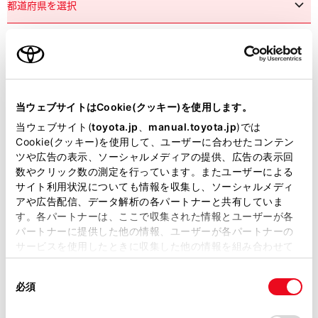
市区町村名
必須
当ウェブサイトはCookie(クッキー)を使用します。
当ウェブサイト(
toyota.jp
、
manual.toyota.jp
)では
Cookie(クッキー)を使用して、ユーザーに合わせたコンテン
ツや広告の表示、ソーシャルメディアの提供、広告の表示回
丁目番地
必須
数やクリック数の測定を行っています。またユーザーによる
サイト利用状況についても情報を収集し、ソーシャルメディ
アや広告配信、データ解析の各パートナーと共有していま
す。各パートナーは、ここで収集された情報とユーザーが各
パートナーに提供した他の情報、ユーザーが各パートナーの
サービスを使用したときに収集した他の情報を組み合わせて
使用することがあります。当ウェブサイトの使用を続行する
建物名
任意
同
とCookie(クッキー)に同意したこととなります。
必須
意
の
「すべてのCookieを許可」をクリックすることで、お客様の