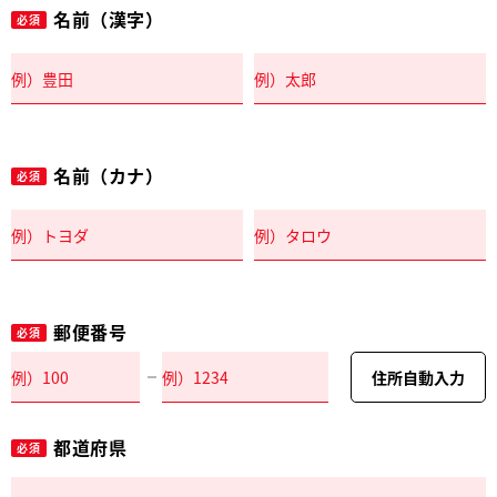
名前（漢字）
必須
名前（カナ）
必須
郵便番号
必須
住所自動入力
都道府県
必須