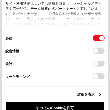
サイト利用状況についても情報を収集し、ソーシャルメディ
アや広告配信、データ解析の各パートナーと共有していま
す。各パートナーは、ここで収集された情報とユーザーが各
パートナーに提供した他の情報、ユーザーが各パートナーの
サービスを使用したときに収集した他の情報を組み合わせて
丁目番地
必須
使用することがあります。当ウェブサイトの使用を続行する
同
とCookie(クッキー)に同意したこととなります。
必須
意
の
「すべてのCookieを許可」をクリックすることで、お客様の
選
デバイスにすべてのCookie(クッキー)が保存されることに同
設定情報
択
意したことになります。Cookie(クッキー)のオプトアウト、
設定の変更、同意を撤回したりするにあたっては、当社の
建物名
任意
統計
「
Cookie（クッキー）情報の取り扱いについて
」をご覧くだ
さい。
マーケティング
詳細を表示
ご希望の連絡方法
必須
すべてのCookieを許可
Eメール