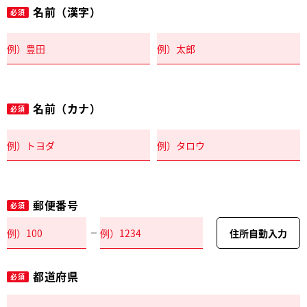
名前（漢字）
必須
名前（カナ）
必須
郵便番号
必須
住所自動入力
都道府県
必須