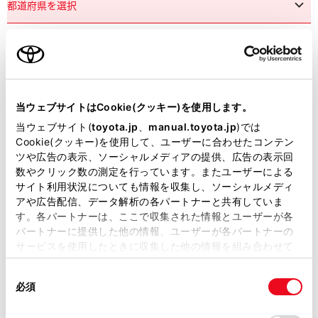
市区町村名
必須
当ウェブサイトはCookie(クッキー)を使用します。
当ウェブサイト(
toyota.jp
、
manual.toyota.jp
)では
Cookie(クッキー)を使用して、ユーザーに合わせたコンテン
ツや広告の表示、ソーシャルメディアの提供、広告の表示回
丁目番地
必須
数やクリック数の測定を行っています。またユーザーによる
サイト利用状況についても情報を収集し、ソーシャルメディ
アや広告配信、データ解析の各パートナーと共有していま
す。各パートナーは、ここで収集された情報とユーザーが各
パートナーに提供した他の情報、ユーザーが各パートナーの
サービスを使用したときに収集した他の情報を組み合わせて
使用することがあります。当ウェブサイトの使用を続行する
建物名
任意
同
とCookie(クッキー)に同意したこととなります。
必須
意
の
「すべてのCookieを許可」をクリックすることで、お客様の