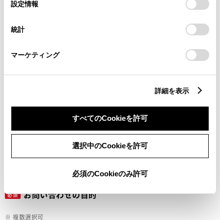
選
デバイスにすべてのCookie(クッキー)が保存されることに同
設定情報
択
意したことになります。Cookie(クッキー)のオプトアウト、
設定の変更、同意を撤回したりするにあたっては、当社の
ご希望の連絡方法
統計
必須
「
Cookie（クッキー）情報の取り扱いについて
」をご覧くだ
さい。
マーケティング
Eメール
電話
詳細を表示
すべてのCookieを許可
メールアドレス
必須
選択中のCookieを許可
必須のCookieのみ許可
お問い合わせの目的
必須
※ 複数選択可