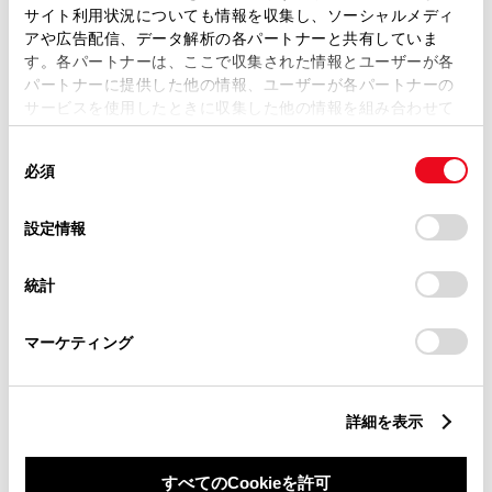
サイト利用状況についても情報を収集し、ソーシャルメディ
アや広告配信、データ解析の各パートナーと共有していま
す。各パートナーは、ここで収集された情報とユーザーが各
パートナーに提供した他の情報、ユーザーが各パートナーの
サービスを使用したときに収集した他の情報を組み合わせて
丁目番地
必須
使用することがあります。当ウェブサイトの使用を続行する
同
とCookie(クッキー)に同意したこととなります。
必須
意
の
「すべてのCookieを許可」をクリックすることで、お客様の
選
デバイスにすべてのCookie(クッキー)が保存されることに同
設定情報
択
意したことになります。Cookie(クッキー)のオプトアウト、
設定の変更、同意を撤回したりするにあたっては、当社の
建物名
任意
統計
「
Cookie（クッキー）情報の取り扱いについて
」をご覧くだ
さい。
マーケティング
詳細を表示
ご希望の連絡方法
必須
すべてのCookieを許可
Eメール